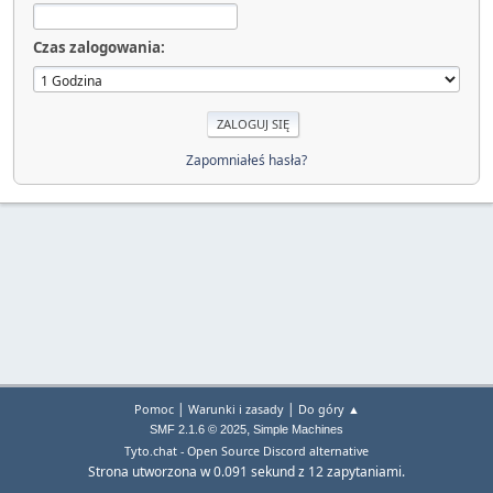
Czas zalogowania:
Zapomniałeś hasła?
|
|
Pomoc
Warunki i zasady
Do góry ▲
,
SMF 2.1.6 © 2025
Simple Machines
Tyto.chat - Open Source Discord alternative
Strona utworzona w 0.091 sekund z 12 zapytaniami.