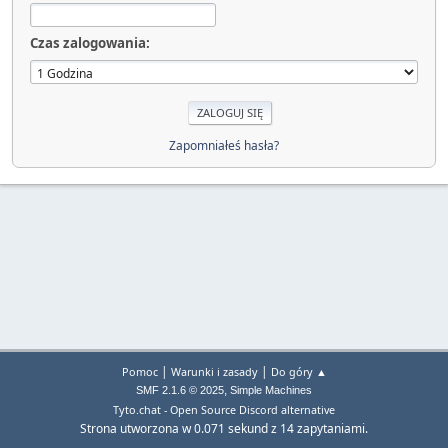
Czas zalogowania:
Zapomniałeś hasła?
|
|
Pomoc
Warunki i zasady
Do góry ▲
,
SMF 2.1.6 © 2025
Simple Machines
Tyto.chat - Open Source Discord alternative
Strona utworzona w 0.071 sekund z 14 zapytaniami.