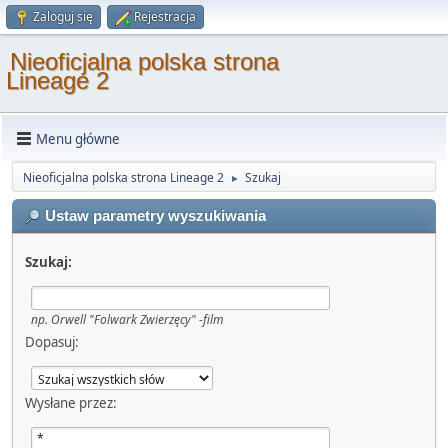
Zaloguj się
Rejestracja
Nieoficjalna polska strona
Lineage 2
Menu główne
Nieoficjalna polska strona Lineage 2
Szukaj
►
Ustaw parametry wyszukiwania
Szukaj:
np.
Orwell "Folwark Zwierzęcy" -film
Dopasuj:
Wysłane przez: