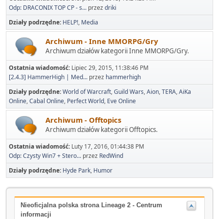
Odp: DRACONIX TOP CP - s...
przez
driki
Działy podrzędne
HELP!
Media
Archiwum - Inne MMORPG/Gry
Archiwum działów kategorii Inne MMORPG/Gry.
Ostatnia wiadomość:
Lipiec 29, 2015, 11:38:46 PM
[2.4.3] HammerHigh | Med...
przez
hammerhigh
Działy podrzędne
World of Warcraft
Guild Wars
Aion
TERA
AiKa
Online
Cabal Online
Perfect World
Eve Online
Archiwum - Offtopics
Archiwum działów kategorii Offtopics.
Ostatnia wiadomość:
Luty 17, 2016, 01:44:38 PM
Odp: Czysty Win7 + Stero...
przez
RedWind
Działy podrzędne
Hyde Park
Humor
Nieoficjalna polska strona Lineage 2 - Centrum
informacji