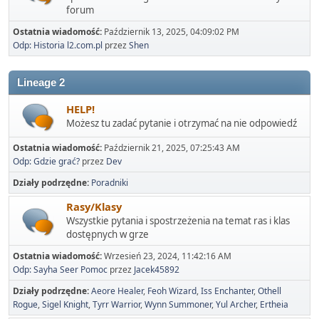
forum
Ostatnia wiadomość:
Październik 13, 2025, 04:09:02 PM
Odp: Historia l2.com.pl
przez
Shen
Lineage 2
HELP!
Możesz tu zadać pytanie i otrzymać na nie odpowiedź
Ostatnia wiadomość:
Październik 21, 2025, 07:25:43 AM
Odp: Gdzie grać?
przez
Dev
Działy podrzędne
Poradniki
Rasy/Klasy
Wszystkie pytania i spostrzeżenia na temat ras i klas
dostępnych w grze
Ostatnia wiadomość:
Wrzesień 23, 2024, 11:42:16 AM
Odp: Sayha Seer Pomoc
przez
Jacek45892
Działy podrzędne
Aeore Healer
Feoh Wizard
Iss Enchanter
Othell
Rogue
Sigel Knight
Tyrr Warrior
Wynn Summoner
Yul Archer
Ertheia