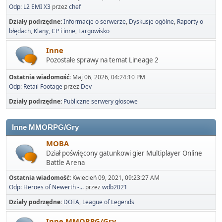
Odp: L2 EMI X3
przez
chef
Działy podrzędne
Informacje o serwerze
Dyskusje ogólne
Raporty o
błędach
Klany, CP i inne
Targowisko
Inne
Pozostałe sprawy na temat Lineage 2
Ostatnia wiadomość:
Maj 06, 2026, 04:24:10 PM
Odp: Retail Footage
przez
Dev
Działy podrzędne
Publiczne serwery głosowe
Inne MMORPG/Gry
MOBA
Dział poświęcony gatunkowi gier Multiplayer Online
Battle Arena
Ostatnia wiadomość:
Kwiecień 09, 2021, 09:23:27 AM
Odp: Heroes of Newerth -...
przez
wdb2021
Działy podrzędne
DOTA
League of Legends
Inne MMORPG/Gry