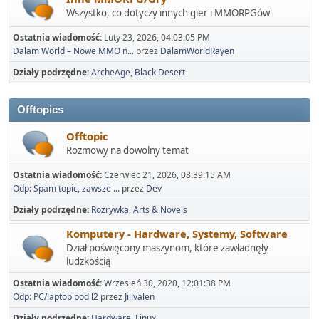
Wszystko, co dotyczy innych gier i MMORPGów
Ostatnia wiadomość:
Luty 23, 2026, 04:03:05 PM
Dalam World – Nowe MMO n...
przez
DalamWorldRayen
Działy podrzędne
ArcheAge
Black Desert
Offtopics
Offtopic
Rozmowy na dowolny temat
Ostatnia wiadomość:
Czerwiec 21, 2026, 08:39:15 AM
Odp: Spam topic, zawsze ...
przez
Dev
Działy podrzędne
Rozrywka
Arts & Novels
Komputery - Hardware, Systemy, Software
Dział poświęcony maszynom, które zawładnęły
ludzkością
Ostatnia wiadomość:
Wrzesień 30, 2020, 12:01:38 PM
Odp: PC/laptop pod l2
przez
Jillvalen
Działy podrzędne
Hardware
Linux