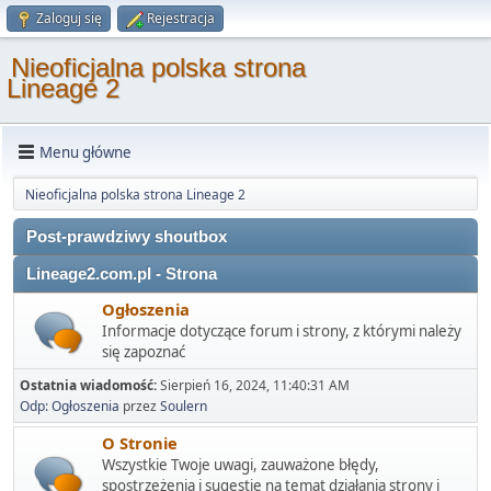
Zaloguj się
Rejestracja
Nieoficjalna polska strona
Lineage 2
Menu główne
Nieoficjalna polska strona Lineage 2
Post-prawdziwy shoutbox
Lineage2.com.pl - Strona
Ogłoszenia
Informacje dotyczące forum i strony, z którymi należy
się zapoznać
Ostatnia wiadomość:
Sierpień 16, 2024, 11:40:31 AM
Odp: Ogłoszenia
przez
Soulern
O Stronie
Wszystkie Twoje uwagi, zauważone błędy,
spostrzeżenia i sugestie na temat działania strony i