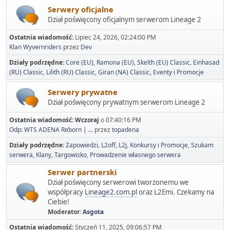
Serwery oficjalne
Dział poświęcony oficjalnym serwerom Lineage 2
Ostatnia wiadomość:
Lipiec 24, 2026, 02:24:00 PM
Klan Wyvernriders
przez
Dev
Działy podrzędne
Core (EU)
Ramona (EU)
Skelth (EU) Classic
Einhasad
(RU) Classic
Lilith (RU) Classic
Giran (NA) Classic
Eventy i Promocje
Serwery prywatne
Dział poświęcony prywatnym serwerom Lineage 2
Ostatnia wiadomość:
Wczoraj
o 07:40:16 PM
Odp: WTS ADENA Reborn | ...
przez
topadena
Działy podrzędne
Zapowiedzi
L2off
L2j
Konkursy i Promocje
Szukam
serwera
Klany
Targowisko
Prowadzenie własnego serwera
Serwer partnerski
Dział poświęcony serwerowi tworzonemu we
współpracy
Lineage2.com.pl
oraz L2Emi. Czekamy na
Ciebie!
Moderator:
Asgota
Ostatnia wiadomość:
Styczeń 11, 2025, 09:06:57 PM