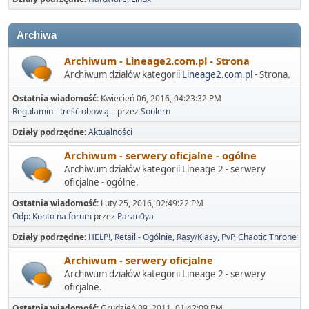
Archiwa
Archiwum - Lineage2.com.pl - Strona
Archiwum działów kategorii
Lineage2.com.pl
- Strona.
Ostatnia wiadomość:
Kwiecień 06, 2016, 04:23:32 PM
Regulamin - treść obowią...
przez
Soulern
Działy podrzędne
Aktualności
Archiwum - serwery oficjalne - ogólne
Archiwum działów kategorii Lineage 2 - serwery
oficjalne - ogólne.
Ostatnia wiadomość:
Luty 25, 2016, 02:49:22 PM
Odp: Konto na forum
przez
Paran0ya
Działy podrzędne
HELP!
Retail - Ogólnie
Rasy/Klasy
PvP
Chaotic Throne
Archiwum - serwery oficjalne
Archiwum działów kategorii Lineage 2 - serwery
oficjalne.
Ostatnia wiadomość:
Grudzień 09, 2011, 01:42:09 PM