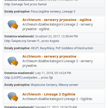
Odp: Damage Text
przez
Kamal
Działy podrzędne
Poszczególne serwery
Lineage 3
Archiwum - serwery prywatne - ogólne
Archiwum działów kategorii Lineage 2 - serwery
prywatne - ogólne.
Ostatnia wiadomość:
Grudzień 23, 2017, 12:38:44 PM
Odp: Świąteczny Serwer P...
przez
Asgota
Działy podrzędne
HELP!
Rasy/Klasy
PvP
Goddess of Destruction
Archiwum - serwery prywatne
Archiwum działów kategorii Lineage 2 - serwery
prywatne.
Ostatnia wiadomość:
Luty 11, 2018, 05:14:24 PM
Odp: [L2OFF] Lovelyaden ...
przez
fgt
Działy podrzędne
Wspierane Serwery
Własny serwer
Archiwum - Lineage 2 Ogólnie
Archiwum działów kategorii Lineage 2 - Ogólnie.
Ostatnia wiadomość:
Sierpień 12, 2013, 10:24:29 AM