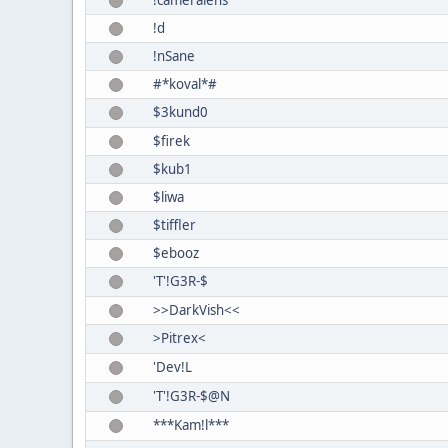
!cameralens
!d
!nSane
#*koval*#
$3kund0
$firek
$kub1
$liwa
$tiffler
$ebooz
'T'!G3R-$
>>DarkVish<<
>Pitrex<
'Dev!L
'T'!G3R-$@N
***Kam!l***