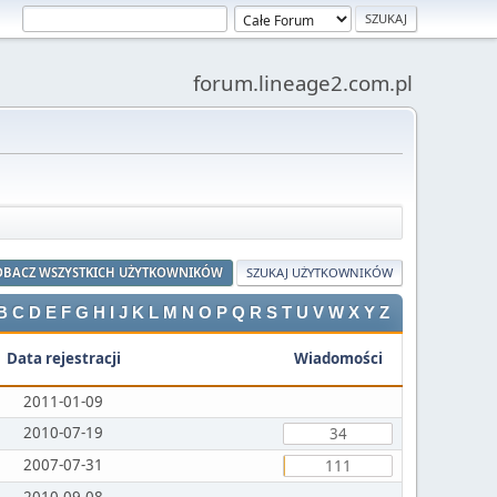
forum.lineage2.com.pl
OBACZ WSZYSTKICH UŻYTKOWNIKÓW
SZUKAJ UŻYTKOWNIKÓW
B
C
D
E
F
G
H
I
J
K
L
M
N
O
P
Q
R
S
T
U
V
W
X
Y
Z
Data rejestracji
Wiadomości
2011-01-09
2010-07-19
34
2007-07-31
111