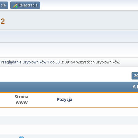
 się
Rejestracja
 2
Przeglądanie użytkowników 1 do 30
(z 39194 wszystkich użytkowników)
Z
A
Strona
Pozycja
WWW