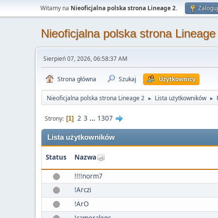
Witamy na
Nieoficjalna polska strona Lineage 2
.
Zaloguj
Nieoficjalna polska strona Lineage
Sierpień 07, 2026, 06:58:37 AM
Strona główna
Szukaj
Użytkownicy
Nieoficjalna polska strona Lineage 2
Lista użytkowników
►
►
2
3
...
1307
Strony
1
Lista użytkowników
Status
Nazwa
!!!!norm7
!Arczi
!ArO