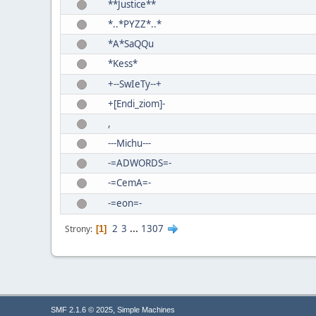
**Justice**
*..*PYZZ*..*
*A*SaQQu
*Kess*
+--SwIeTy--+
+[Endi_ziom]-
,
---Michu---
-=ADWORDS=-
-=CemA=-
-=eon=-
2
3
...
1307
Strony
1
,
SMF 2.1.6 © 2025
Simple Machines