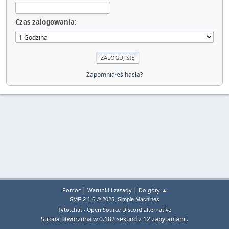
Czas zalogowania:
Zapomniałeś hasła?
|
|
Pomoc
Warunki i zasady
Do góry ▲
,
SMF 2.1.6 © 2025
Simple Machines
Tyto.chat - Open Source Discord alternative
Strona utworzona w 0.182 sekund z 12 zapytaniami.