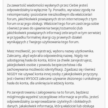
Za zawartość wiadomości wysłanych przez Ciebie jesteś
odpowiedzialny/a wyłącznie Ty. Ponadto, wyrażasz zgodę na
rekompensatę i pozostanie nieszkodliwym dla właściciela/i
forum, jakichkolwiek powiązanych stron internetowych z tym
forum oraz jego obsługi. Właściciel tego forum zastrzega sobie
również prawo do ujawnienia twojej tożsamości (lub
jakichkolwiek powiązanych informacji zebranych w tym serwisie)
w przypadku formalnej skargi czy prawnych działań
wynikających z Twojego użytkowania tego forum.
Masz możliwość, po rejestracji, wyboru nazwy użytkownika.
Zalecamy, abyś wybrał/a odpowiednią nazwę. Nigdy nie
udostępniaj hasła do konta, które za chwile zarejestrujesz,
jakiejkolwiek osobie z powodu bezpieczeństwa i dla
zachowywania możliwości identyfikacji. Zgadzasz się również
NIGDY nie używać konta innej osoby z jakiejkolwiek przyczyny.
Jest również WYSOCE zalecane używanie złożonego i unikalnego
hasła do konta, dla uniknięcia kradzieży konta.
Po zarejestrowaniu i zalogowaniu na to forum, będziesz
mógł/mogła wypełnić szczegółowe informacje w profilu. Jesteś
odpowiedzialny za wprowadzanie czytelnych i dokładnych
danych. Jakakolwiek informacja, którą właściciel lub obsługa