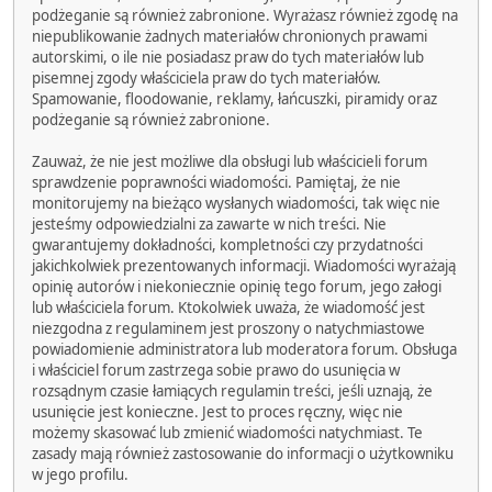
podżeganie są również zabronione. Wyrażasz również zgodę na
niepublikowanie żadnych materiałów chronionych prawami
autorskimi, o ile nie posiadasz praw do tych materiałów lub
pisemnej zgody właściciela praw do tych materiałów.
Spamowanie, floodowanie, reklamy, łańcuszki, piramidy oraz
podżeganie są również zabronione.
Zauważ, że nie jest możliwe dla obsługi lub właścicieli forum
sprawdzenie poprawności wiadomości. Pamiętaj, że nie
monitorujemy na bieżąco wysłanych wiadomości, tak więc nie
jesteśmy odpowiedzialni za zawarte w nich treści. Nie
gwarantujemy dokładności, kompletności czy przydatności
jakichkolwiek prezentowanych informacji. Wiadomości wyrażają
opinię autorów i niekoniecznie opinię tego forum, jego załogi
lub właściciela forum. Ktokolwiek uważa, że wiadomość jest
niezgodna z regulaminem jest proszony o natychmiastowe
powiadomienie administratora lub moderatora forum. Obsługa
i właściciel forum zastrzega sobie prawo do usunięcia w
rozsądnym czasie łamiących regulamin treści, jeśli uznają, że
usunięcie jest konieczne. Jest to proces ręczny, więc nie
możemy skasować lub zmienić wiadomości natychmiast. Te
zasady mają również zastosowanie do informacji o użytkowniku
w jego profilu.