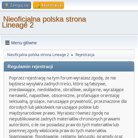
Zaloguj się
Rejestracja
Nieoficjalna polska strona
Lineage 2
Menu główne
Nieoficjalna polska strona Lineage 2
Rejestracja
►
Regulamin rejestracji
Poprzez rejestrację na tym forum wyrażasz zgodę, że nie
będziesz wysyłał/a żadnych treści, które są fałszywe,
zniesławiające, niedokładne, obraźliwe, wulgarne, wyrażające
nienawiść, napastliwe, obsceniczne, profanujące orientację
seksualną, grożące, naruszające prywatność, przeznaczone dla
dorosłych lub jakkolwiek naruszające polskie lub
międzynarodowe prawo. Wyrażasz również zgodę na
niepublikowanie żadnych materiałów chronionych prawami
autorskimi, o ile nie posiadasz praw do tych materiałów lub
pisemnej zgody właściciela praw do tych materiałów.
Spamowanie, floodowanie, reklamy, łańcuszki, piramidy oraz