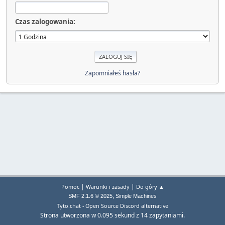
Czas zalogowania:
Zapomniałeś hasła?
|
|
Pomoc
Warunki i zasady
Do góry ▲
,
SMF 2.1.6 © 2025
Simple Machines
Tyto.chat - Open Source Discord alternative
Strona utworzona w 0.095 sekund z 14 zapytaniami.