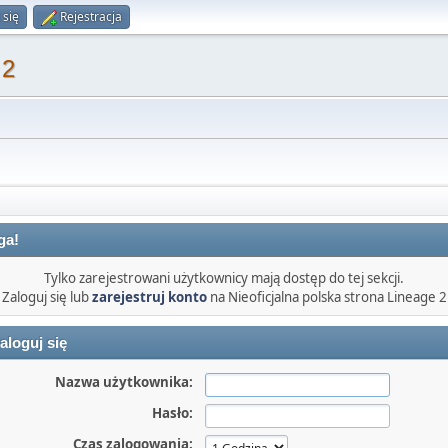
 się
Rejestracja
 2
ga!
Tylko zarejestrowani użytkownicy mają dostęp do tej sekcji.
Zaloguj się lub
zarejestruj konto
na Nieoficjalna polska strona Lineage 2
aloguj się
Nazwa użytkownika:
Hasło:
Czas zalogowania: