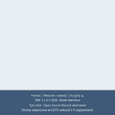
|
|
Pomoc
Warunki i zasady
Do góry ▲
,
SMF 2.1.6 © 2025
Simple Machines
Tyto.chat - Open Source Discord alternative
Strona utworzona w 0.073 sekund z 9 zapytaniami.