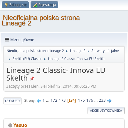
Zaloguj się
Rejestracja
Nieoficjalna polska strona
Lineage 2
Menu główne
Nieoficjalna polska strona Lineage 2
Lineage 2
Serwery oficjalne
►
►
Skelth (EU) Classic
Lineage 2 Classic- Innova EU Skelth
►
►
Lineage 2 Classic- Innova EU
Skelth
Zaczęty przez Elen, Sierpień 12, 2014, 09:05:25 PM
1
...
172
173
175
176
...
233
Strony
174
DO DOŁU
AKCJE UŻYTKOWNIKA
Yasuo