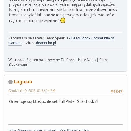
przydatne znikają w nawale tych mniej przydatnych wpisów.
Każdy kto chce dowiedzieć się konkretów może założyć nowy
temat i zapytać lub podzielić się swoją wiedzą, jeśli wie coś o
czym inni mogą nie wiedzieć
Zapraszam na serwer Team Speak 3 -
Dead Echo - Community of
Gamers
- Adres:
deadecho.pl
W Lineage 2 gram na serwerze: EU Core | Nick: Naito | Clan:
BlackSwans
Lagusio
Grudzień 19, 2016, 01:52:14 PM
#4347
Orientuje się ktoś po ile set Full Plate i SLS chodzi ?
https://www.youtube.com/watch?v=dHbnsgabHus