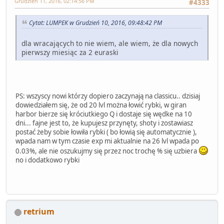
Grudzień 11, 2016, 02:14:56 PM
#4333
Cytat: LUMPEK w Grudzień 10, 2016, 09:48:42 PM
dla wracających to nie wiem, ale wiem, że dla nowych
pierwszy miesiąc za 2 euraski
PS: wszyscy nowi którzy dopiero zaczynają na classicu.. dzisiaj
dowiedziałem się, że od 20 lvl można łowić rybki, w giran
harbor bierze się króciutkiego Q i dostaje się wędke na 10
dni... fajne jest to, że kupujesz przynęty, shoty i zostawiasz
postać żeby sobie łowiła rybki ( bo łowią się automatycznie ),
wpada nam w tym czasie exp mi aktualnie na 26 lvl wpada po
0.03%, ale nie oszukujmy się przez noc trochę % się uzbiera
no i dodatkowo rybki
retrium