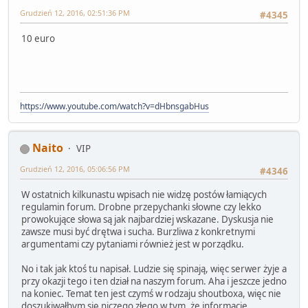
Grudzień 12, 2016, 02:51:36 PM
#4345
10 euro
https://www.youtube.com/watch?v=dHbnsgabHus
Naito
VIP
Grudzień 12, 2016, 05:06:56 PM
#4346
W ostatnich kilkunastu wpisach nie widzę postów łamiących
regulamin forum. Drobne przepychanki słowne czy lekko
prowokujące słowa są jak najbardziej wskazane. Dyskusja nie
zawsze musi być drętwa i sucha. Burzliwa z konkretnymi
argumentami czy pytaniami również jest w porządku.
No i tak jak ktoś tu napisał. Ludzie się spinają, więc serwer żyje a
przy okazji tego i ten dział na naszym forum. Aha i jeszcze jedno
na koniec. Temat ten jest czymś w rodzaju shoutboxa, więc nie
doszukiwałbym się niczego złego w tym, że informacje