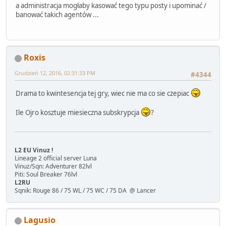
a administracja mogłaby kasować tego typu posty i upominać /
banować takich agentów ...
Roxis
Grudzień 12, 2016, 02:31:33 PM
#4344
Drama to kwintesencja tej gry, wiec nie ma co sie czepiac
Ile Ojro kosztuje miesieczna subskrypcja
?
L2 EU Vinuz !
Lineage 2 official server Luna
Vinuz/Sqn: Adventurer 82lvl
Piti: Soul Breaker 76lvl
L2RU
Sqnik: Rouge 86 / 75 WL / 75 WC / 75 DA @ Lancer
Lagusio