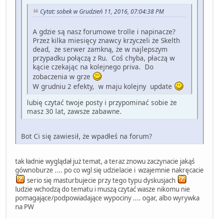
Cytat: sobek w Grudzień 11, 2016, 07:04:38 PM
A gdzie są nasz forumowe trolle i napinacze?
Przez kilka miesięcy znawcy krzyczeli że Skelth
dead, że serwer zamkną, że w najlepszym
przypadku połączą z Ru. Coś chyba, płaczą w
kącie czekając na kolejnego priva. Do
zobaczenia w grze
W grudniu 2 efekty, w maju kolejny update
lubię czytać twoje posty i przypominać sobie że
masz 30 lat, zawsze zabawne.
Bot Ci się zawiesił, że wpadłeś na forum?
tak ładnie wyglądał już temat, a teraz znowu zaczynacie jakąś
gównoburze .... po co wgl się udzielacie i wzajemnie nakręcacie
serio się masturbujecie przy tego typu dyskusjach
ludzie wchodzą do tematu i muszą czytać wasze nikomu nie
pomagające/podpowiadające wypociny .... ogar, albo wyrywka
na PW