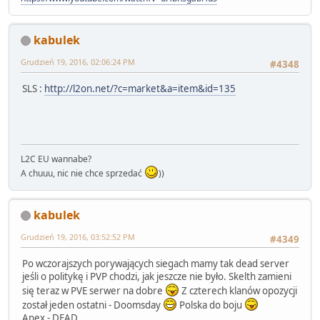
kabulek
Grudzień 19, 2016, 02:06:24 PM
#4348
SLS :
http://l2on.net/?c=market&a=item&id=135
L2C EU wannabe?
A chuuu, nic nie chce sprzedać
))
kabulek
Grudzień 19, 2016, 03:52:52 PM
#4349
Po wczorajszych porywających siegach mamy tak dead server
jeśli o politykę i PVP chodzi, jak jeszcze nie było. Skelth zamieni
się teraz w PVE serwer na dobre
Z czterech klanów opozycji
został jeden ostatni - Doomsday
Polska do boju
Apex - DEAD