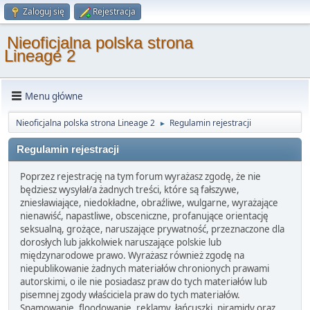
Zaloguj się
Rejestracja
Nieoficjalna polska strona
Lineage 2
Menu główne
Nieoficjalna polska strona Lineage 2
Regulamin rejestracji
►
Regulamin rejestracji
Poprzez rejestrację na tym forum wyrażasz zgodę, że nie
będziesz wysyłał/a żadnych treści, które są fałszywe,
zniesławiające, niedokładne, obraźliwe, wulgarne, wyrażające
nienawiść, napastliwe, obsceniczne, profanujące orientację
seksualną, grożące, naruszające prywatność, przeznaczone dla
dorosłych lub jakkolwiek naruszające polskie lub
międzynarodowe prawo. Wyrażasz również zgodę na
niepublikowanie żadnych materiałów chronionych prawami
autorskimi, o ile nie posiadasz praw do tych materiałów lub
pisemnej zgody właściciela praw do tych materiałów.
Spamowanie, floodowanie, reklamy, łańcuszki, piramidy oraz