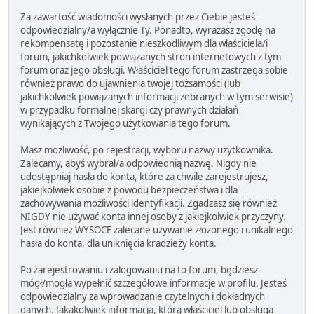
Za zawartość wiadomości wysłanych przez Ciebie jesteś
odpowiedzialny/a wyłącznie Ty. Ponadto, wyrażasz zgodę na
rekompensatę i pozostanie nieszkodliwym dla właściciela/i
forum, jakichkolwiek powiązanych stron internetowych z tym
forum oraz jego obsługi. Właściciel tego forum zastrzega sobie
również prawo do ujawnienia twojej tożsamości (lub
jakichkolwiek powiązanych informacji zebranych w tym serwisie)
w przypadku formalnej skargi czy prawnych działań
wynikających z Twojego użytkowania tego forum.
Masz możliwość, po rejestracji, wyboru nazwy użytkownika.
Zalecamy, abyś wybrał/a odpowiednią nazwę. Nigdy nie
udostępniaj hasła do konta, które za chwile zarejestrujesz,
jakiejkolwiek osobie z powodu bezpieczeństwa i dla
zachowywania możliwości identyfikacji. Zgadzasz się również
NIGDY nie używać konta innej osoby z jakiejkolwiek przyczyny.
Jest również WYSOCE zalecane używanie złożonego i unikalnego
hasła do konta, dla uniknięcia kradzieży konta.
Po zarejestrowaniu i zalogowaniu na to forum, będziesz
mógł/mogła wypełnić szczegółowe informacje w profilu. Jesteś
odpowiedzialny za wprowadzanie czytelnych i dokładnych
danych. Jakakolwiek informacja, którą właściciel lub obsługa