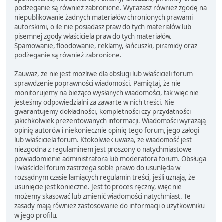
podżeganie są również zabronione. Wyrażasz również zgodę na
niepublikowanie żadnych materiałów chronionych prawami
autorskimi, o ile nie posiadasz praw do tych materiałów lub
pisemnej zgody właściciela praw do tych materiałów.
Spamowanie, floodowanie, reklamy, łańcuszki, piramidy oraz
podżeganie są również zabronione.
Zauważ, że nie jest możliwe dla obsługi lub właścicieli forum
sprawdzenie poprawności wiadomości. Pamiętaj, że nie
monitorujemy na bieżąco wysłanych wiadomości, tak więc nie
jesteśmy odpowiedzialni za zawarte w nich treści. Nie
gwarantujemy dokładności, kompletności czy przydatności
jakichkolwiek prezentowanych informacji. Wiadomości wyrażają
opinię autorów i niekoniecznie opinię tego forum, jego załogi
lub właściciela forum. Ktokolwiek uważa, że wiadomość jest
niezgodna z regulaminem jest proszony o natychmiastowe
powiadomienie administratora lub moderatora forum. Obsługa
i właściciel forum zastrzega sobie prawo do usunięcia w
rozsądnym czasie łamiących regulamin treści, jeśli uznają, że
usunięcie jest konieczne. Jest to proces ręczny, więc nie
możemy skasować lub zmienić wiadomości natychmiast. Te
zasady mają również zastosowanie do informacji o użytkowniku
w jego profilu.