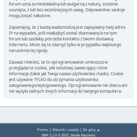
forum uzna za niedokładną lub wulgarną z natury, zostanie
usunięta, z lub bez wcześniejszych uwag. Odpowiednie sankcje
mogą zostać nałożone.
Zapamiętaj, że z każdą wiadomością jest zapisywany twój adres
IP na wypadek, jeśli miał(a)byś zostać zbanowany/a na tym
forum lub zaszłaby potrzeba kontaktu z twoim dostawcą
Internetu. Może się to zdarzyć tylko w przypadku większego
naruszenia tej zgody.
Zauważ również, że to oprogramowanie umieszcza w
przeglądarce cookie, plik tekstowy zawierający różne
informacje (takie jak Twoja nazwa użytkownika i hasło). Cookie
jest używane TYLKO do utrzymania użytkownika
zalogowanego/wylogowanego. Oprogramowanie nie zbiera ani
nie wysyła żadnych innych informacji do twojego komputera.
|
|
Pomoc
Warunki i zasady
Do góry ▲
,
SMF 2.1.6 © 2025
Simple Machines