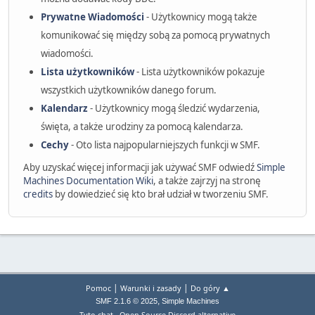
Prywatne Wiadomości
- Użytkownicy mogą także
komunikować się między sobą za pomocą prywatnych
wiadomości.
Lista użytkowników
- Lista użytkowników pokazuje
wszystkich użytkowników danego forum.
Kalendarz
- Użytkownicy mogą śledzić wydarzenia,
święta, a także urodziny za pomocą kalendarza.
Cechy
- Oto lista najpopularniejszych funkcji w SMF.
Aby uzyskać więcej informacji jak używać SMF odwiedź
Simple
Machines Documentation Wiki
, a także zajrzyj na stronę
credits
by dowiedzieć się kto brał udział w tworzeniu SMF.
|
|
Pomoc
Warunki i zasady
Do góry ▲
,
SMF 2.1.6 © 2025
Simple Machines
Tyto.chat - Open Source Discord alternative