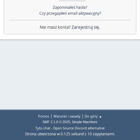
Zapomniałeś hasła?
Czy przegapiłeś email aktywacyjny?
Nie masz konta?
Zarejestruj się
.
|
|
Pomoc
Warunki i zasady
Do góry ▲
,
SMF 2.1.6 © 2025
Simple Machines
Tyto.chat - Open Source Discord alternative
Strona utworzona w 0.125 sekund z 10 zapytaniami.