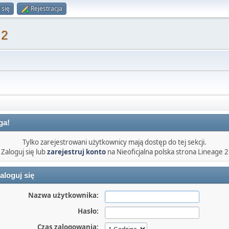
 się
Rejestracja
 2
ga!
Tylko zarejestrowani użytkownicy mają dostęp do tej sekcji.
Zaloguj się lub
zarejestruj konto
na Nieoficjalna polska strona Lineage 2
aloguj się
Nazwa użytkownika:
Hasło:
Czas zalogowania: