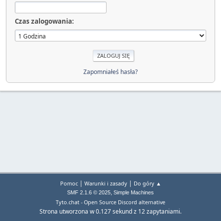
Czas zalogowania:
Zapomniałeś hasła?
|
|
Pomoc
Warunki i zasady
Do góry ▲
,
SMF 2.1.6 © 2025
Simple Machines
Tyto.chat - Open Source Discord alternative
Strona utworzona w 0.127 sekund z 12 zapytaniami.