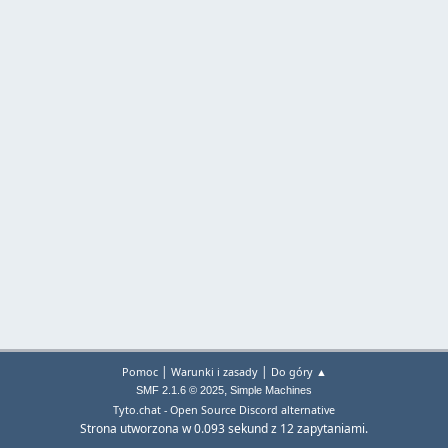
|
|
Pomoc
Warunki i zasady
Do góry ▲
,
SMF 2.1.6 © 2025
Simple Machines
Tyto.chat - Open Source Discord alternative
Strona utworzona w 0.093 sekund z 12 zapytaniami.