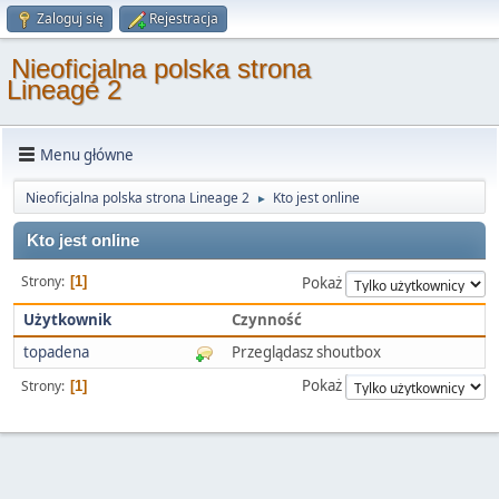
Zaloguj się
Rejestracja
Nieoficjalna polska strona
Lineage 2
Menu główne
Nieoficjalna polska strona Lineage 2
Kto jest online
►
Kto jest online
Strony
1
Pokaż
Użytkownik
Czynność
topadena
Przeglądasz shoutbox
Pokaż
Strony
1