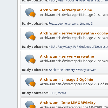
Działy podrzędne
HELP!
Retail - Ogólnie
Rasy/Klasy
PvP
Chao
Archiwum - serwery oficjalne
Archiwum działów kategorii Lineage 2 - serwer
Działy podrzędne
Poszczególne serwery
Lineage 3
Archiwum - serwery prywatne - ogóln
Archiwum działów kategorii Lineage 2 - serwe
Działy podrzędne
HELP!
Rasy/Klasy
PvP
Goddess of Destructi
Archiwum - serwery prywatne
Archiwum działów kategorii Lineage 2 - serwe
Działy podrzędne
Wspierane Serwery
Własny serwer
Archiwum - Lineage 2 Ogólnie
Archiwum działów kategorii Lineage 2 - Ogólni
Działy podrzędne
HELP!
Media
Archiwum - Inne MMORPG/Gry
Archiwum działów kategorii Inne MMORPG/Gr