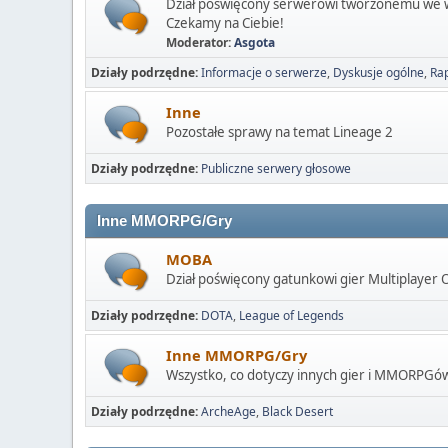
Dział poświęcony serwerowi tworzonemu we 
Czekamy na Ciebie!
Moderator:
Asgota
Działy podrzędne
Informacje o serwerze
Dyskusje ogólne
Rap
Inne
Pozostałe sprawy na temat Lineage 2
Działy podrzędne
Publiczne serwery głosowe
Inne MMORPG/Gry
MOBA
Dział poświęcony gatunkowi gier Multiplayer 
Działy podrzędne
DOTA
League of Legends
Inne MMORPG/Gry
Wszystko, co dotyczy innych gier i MMORPGó
Działy podrzędne
ArcheAge
Black Desert