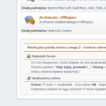
Działy podrzędne
World of Warcraft
Guild Wars
Aion
TERA
A
Archiwum - Offtopics
Archiwum działów kategorii Offtopics.
Działy podrzędne
Hyde Park
Humor
Nieoficjalna polska strona Lineage 2 - Centrum inform
Statystyki forum
415,764 Wiadomości 19,032 Wątków 39,194 Użytkownikó
Ostatnio wysłane:
"
Odp: hajsy, pinionzki i ...
"
(
Dzisiaj
o
Zobacz ostatnio wysłane wiadomości
Użytkownicy online
Online:
77 Gości, 1 Użytkownik
- Dziś online:
148
- Najwi
Użytkownicy aktywni w ciągu ostatnich 15 minut:
topade