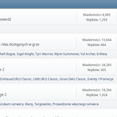
Wiadomości: 8,965
powiedź
Wątków: 1,293
Wiadomości: 15,844
 i klas dostępnych w grze
Wątków: 464
hell Rogue
Sigel Knight
Tyrr Warrior
Wynn Summoner
Yul Archer
Ertheia
Wiadomości: 34,285
e 2
Wątków: 305
Einhasad (RU) Classic
Lilith (RU) Classic
Giran (NA) Classic
Eventy i Promocje
Wiadomości: 18,266
ge 2
Wątków: 1,924
Szukam serwera
Klany
Targowisko
Prowadzenie własnego serwera