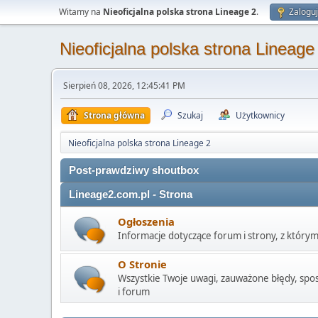
Witamy na
Nieoficjalna polska strona Lineage 2
.
Zaloguj
Nieoficjalna polska strona Lineage
Sierpień 08, 2026, 12:45:41 PM
Strona główna
Szukaj
Użytkownicy
Nieoficjalna polska strona Lineage 2
Post-prawdziwy shoutbox
Lineage2.com.pl - Strona
Ogłoszenia
Informacje dotyczące forum i strony, z którym
O Stronie
Wszystkie Twoje uwagi, zauważone błędy, spost
i forum