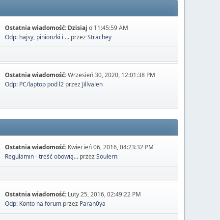
Ostatnia wiadomość:
Dzisiaj
o 11:45:59 AM
Odp: hajsy, pinionzki i ...
przez
Strachey
Ostatnia wiadomość:
Wrzesień 30, 2020, 12:01:38 PM
Odp: PC/laptop pod l2
przez
Jillvalen
Ostatnia wiadomość:
Kwiecień 06, 2016, 04:23:32 PM
Regulamin - treść obowią...
przez
Soulern
Ostatnia wiadomość:
Luty 25, 2016, 02:49:22 PM
Odp: Konto na forum
przez
Paran0ya