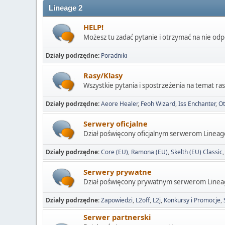
Lineage 2
HELP!
Możesz tu zadać pytanie i otrzymać na nie od
Działy podrzędne
Poradniki
Rasy/Klasy
Wszystkie pytania i spostrzeżenia na temat ras
Działy podrzędne
Aeore Healer
Feoh Wizard
Iss Enchanter
Ot
Serwery oficjalne
Dział poświęcony oficjalnym serwerom Lineag
Działy podrzędne
Core (EU)
Ramona (EU)
Skelth (EU) Classic
Serwery prywatne
Dział poświęcony prywatnym serwerom Linea
Działy podrzędne
Zapowiedzi
L2off
L2j
Konkursy i Promocje
Serwer partnerski