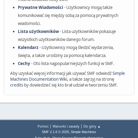
Prywatne Wiadomości
- Użytkownicy mogą także
komunikować się między sobą za pomocą prywatnych
wiadomości.
Lista użytkowników
- Lista użytkowników pokazuje
wszystkich użytkowników danego forum.
Kalendarz
- Użytkownicy mogą śledzić wydarzenia,
święta, a także urodziny za pomocą kalendarza.
Cechy
- Oto lista najpopularniejszych funkcji w SMF.
Aby uzyskać więcej informacji jak używać SMF odwiedź
Simple
Machines Documentation Wiki
, a także zajrzyj na stronę
credits
by dowiedzieć się kto brał udział w tworzeniu SMF.
|
|
Pomoc
Warunki i zasady
Do góry ▲
,
SMF 2.1.6 © 2025
Simple Machines
Tyto.chat - Open Source Discord alternative