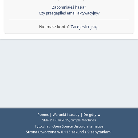
Zapomniałeś hasła?
Czy przegapiłeś email aktywacyjny?
Nie masz konta?
Zarejestruj się
.
|
|
Pomoc
Warunki i zasady
Do góry ▲
,
SMF 2.1.6 © 2025
Simple Machines
Tyto.chat - Open Source Discord alternative
Strona utworzona w 0.115 sekund z 9 zapytaniami.