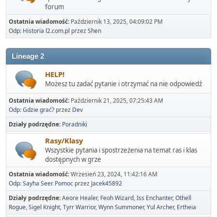
forum
Ostatnia wiadomość:
Październik 13, 2025, 04:09:02 PM
Odp: Historia l2.com.pl
przez
Shen
Lineage 2
HELP!
Możesz tu zadać pytanie i otrzymać na nie odpowiedź
Ostatnia wiadomość:
Październik 21, 2025, 07:25:43 AM
Odp: Gdzie grać?
przez
Dev
Działy podrzędne
Poradniki
Rasy/Klasy
Wszystkie pytania i spostrzeżenia na temat ras i klas
dostępnych w grze
Ostatnia wiadomość:
Wrzesień 23, 2024, 11:42:16 AM
Odp: Sayha Seer Pomoc
przez
Jacek45892
Działy podrzędne
Aeore Healer
Feoh Wizard
Iss Enchanter
Othell
Rogue
Sigel Knight
Tyrr Warrior
Wynn Summoner
Yul Archer
Ertheia