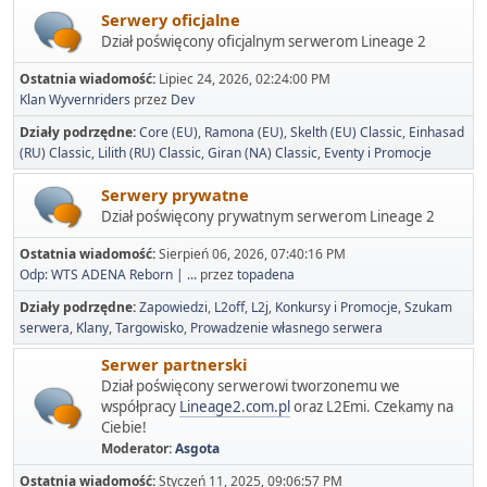
Serwery oficjalne
Dział poświęcony oficjalnym serwerom Lineage 2
Ostatnia wiadomość:
Lipiec 24, 2026, 02:24:00 PM
Klan Wyvernriders
przez
Dev
Działy podrzędne
Core (EU)
Ramona (EU)
Skelth (EU) Classic
Einhasad
(RU) Classic
Lilith (RU) Classic
Giran (NA) Classic
Eventy i Promocje
Serwery prywatne
Dział poświęcony prywatnym serwerom Lineage 2
Ostatnia wiadomość:
Sierpień 06, 2026, 07:40:16 PM
Odp: WTS ADENA Reborn | ...
przez
topadena
Działy podrzędne
Zapowiedzi
L2off
L2j
Konkursy i Promocje
Szukam
serwera
Klany
Targowisko
Prowadzenie własnego serwera
Serwer partnerski
Dział poświęcony serwerowi tworzonemu we
współpracy
Lineage2.com.pl
oraz L2Emi. Czekamy na
Ciebie!
Moderator:
Asgota
Ostatnia wiadomość:
Styczeń 11, 2025, 09:06:57 PM