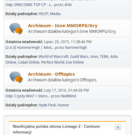
Odp: DRACONIX TOP CP - s...
przez
driki
Działy podrzędne
HELP!
Media
Archiwum - Inne MMORPG/Gry
Archiwum działów kategorii Inne MMORPG/Gry.
Ostatnia wiadomość:
Lipiec 29, 2015, 11:38:46 PM
[2.4.3] HammerHigh | Med...
przez
hammerhigh
Działy podrzędne
World of Warcraft
Guild Wars
Aion
TERA
AiKa
Online
Cabal Online
Perfect World
Eve Online
Archiwum - Offtopics
Archiwum działów kategorii Offtopics.
Ostatnia wiadomość:
Luty 17, 2016, 01:44:38 PM
Odp: Czysty Win7 + Stero...
przez
RedWind
Działy podrzędne
Hyde Park
Humor
Nieoficjalna polska strona Lineage 2 - Centrum
informacji