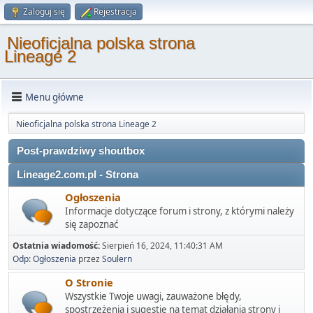
Zaloguj się
Rejestracja
Nieoficjalna polska strona
Lineage 2
Menu główne
Nieoficjalna polska strona Lineage 2
Post-prawdziwy shoutbox
Lineage2.com.pl - Strona
Ogłoszenia
Informacje dotyczące forum i strony, z którymi należy
się zapoznać
Ostatnia wiadomość:
Sierpień 16, 2024, 11:40:31 AM
Odp: Ogłoszenia
przez
Soulern
O Stronie
Wszystkie Twoje uwagi, zauważone błędy,
spostrzeżenia i sugestie na temat działania strony i