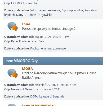
Odp: L2 EMI X3
przez
chef
Działy podrzędne
Informacje o serwerze
Dyskusje ogólne
Raporty o
błędach
Klany, CP i inne
Targowisko
Inne
Pozostałe sprawy na temat Lineage 2
Ostatnia wiadomość:
Maj 06, 2026, 04:24:10 PM
Odp: Retail Footage
przez
Dev
Działy podrzędne
Publiczne serwery głosowe
Inne MMORPG/Gry
MOBA
Dział poświęcony gatunkowi gier Multiplayer Online
Battle Arena
Ostatnia wiadomość:
Kwiecień 09, 2021, 09:23:27 AM
Odp: Heroes of Newerth -...
przez
wdb2021
Działy podrzędne
DOTA
League of Legends
Inne MMORPG/Gry