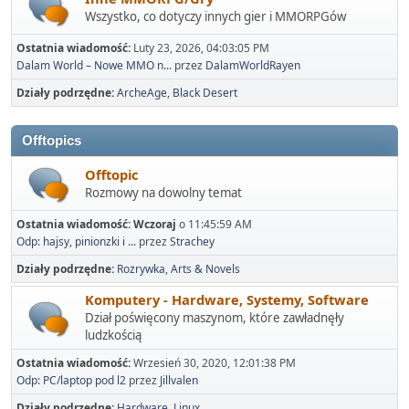
Wszystko, co dotyczy innych gier i MMORPGów
Ostatnia wiadomość:
Luty 23, 2026, 04:03:05 PM
Dalam World – Nowe MMO n...
przez
DalamWorldRayen
Działy podrzędne
ArcheAge
Black Desert
Offtopics
Offtopic
Rozmowy na dowolny temat
Ostatnia wiadomość:
Wczoraj
o 11:45:59 AM
Odp: hajsy, pinionzki i ...
przez
Strachey
Działy podrzędne
Rozrywka
Arts & Novels
Komputery - Hardware, Systemy, Software
Dział poświęcony maszynom, które zawładnęły
ludzkością
Ostatnia wiadomość:
Wrzesień 30, 2020, 12:01:38 PM
Odp: PC/laptop pod l2
przez
Jillvalen
Działy podrzędne
Hardware
Linux