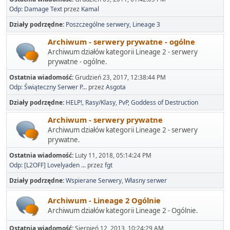
Odp: Damage Text
przez
Kamal
Działy podrzędne
Poszczególne serwery
Lineage 3
Archiwum - serwery prywatne - ogólne
Archiwum działów kategorii Lineage 2 - serwery
prywatne - ogólne.
Ostatnia wiadomość:
Grudzień 23, 2017, 12:38:44 PM
Odp: Świąteczny Serwer P...
przez
Asgota
Działy podrzędne
HELP!
Rasy/Klasy
PvP
Goddess of Destruction
Archiwum - serwery prywatne
Archiwum działów kategorii Lineage 2 - serwery
prywatne.
Ostatnia wiadomość:
Luty 11, 2018, 05:14:24 PM
Odp: [L2OFF] Lovelyaden ...
przez
fgt
Działy podrzędne
Wspierane Serwery
Własny serwer
Archiwum - Lineage 2 Ogólnie
Archiwum działów kategorii Lineage 2 - Ogólnie.
Ostatnia wiadomość:
Sierpień 12, 2013, 10:24:29 AM