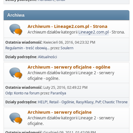
Archiwa
Archiwum - Lineage2.com.pl - Strona
Archiwum działów kategorii
Lineage2.com.pl
- Strona.
Ostatnia wiadomość:
Kwiecień 06, 2016, 04:23:32 PM
Regulamin - treść obowią...
przez
Soulern
Działy podrzędne
Aktualności
Archiwum - serwery oficjalne - ogólne
Archiwum działów kategorii Lineage 2 - serwery
oficjalne - ogólne.
Ostatnia wiadomość:
Luty 25, 2016, 02:49:22 PM
Odp: Konto na forum
przez
Paran0ya
Działy podrzędne
HELP!
Retail - Ogólnie
Rasy/Klasy
PvP
Chaotic Throne
Archiwum - serwery oficjalne
Archiwum działów kategorii Lineage 2 - serwery
oficjalne.
Ostatnia wiadomość:
Grudzień 09, 2011, 01:42:09 PM