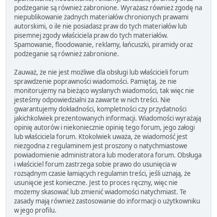
podżeganie są również zabronione. Wyrażasz również zgodę na
niepublikowanie żadnych materiałów chronionych prawami
autorskimi, o ile nie posiadasz praw do tych materiałów lub
pisemnej zgody właściciela praw do tych materiałów.
Spamowanie, floodowanie, reklamy, łańcuszki, piramidy oraz
podżeganie są również zabronione.
Zauważ, że nie jest możliwe dla obsługi lub właścicieli forum
sprawdzenie poprawności wiadomości. Pamiętaj, że nie
monitorujemy na bieżąco wysłanych wiadomości, tak więc nie
jesteśmy odpowiedzialni za zawarte w nich treści. Nie
gwarantujemy dokładności, kompletności czy przydatności
jakichkolwiek prezentowanych informacji. Wiadomości wyrażają
opinię autorów i niekoniecznie opinię tego forum, jego załogi
lub właściciela forum. Ktokolwiek uważa, że wiadomość jest
niezgodna z regulaminem jest proszony o natychmiastowe
powiadomienie administratora lub moderatora forum. Obsługa
i właściciel forum zastrzega sobie prawo do usunięcia w
rozsądnym czasie łamiących regulamin treści, jeśli uznają, że
usunięcie jest konieczne. Jest to proces ręczny, więc nie
możemy skasować lub zmienić wiadomości natychmiast. Te
zasady mają również zastosowanie do informacji o użytkowniku
w jego profilu.