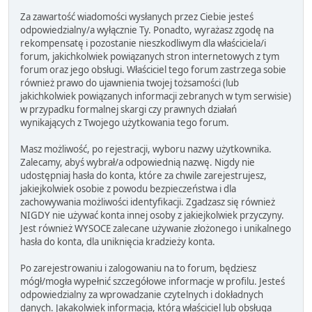
Za zawartość wiadomości wysłanych przez Ciebie jesteś
odpowiedzialny/a wyłącznie Ty. Ponadto, wyrażasz zgodę na
rekompensatę i pozostanie nieszkodliwym dla właściciela/i
forum, jakichkolwiek powiązanych stron internetowych z tym
forum oraz jego obsługi. Właściciel tego forum zastrzega sobie
również prawo do ujawnienia twojej tożsamości (lub
jakichkolwiek powiązanych informacji zebranych w tym serwisie)
w przypadku formalnej skargi czy prawnych działań
wynikających z Twojego użytkowania tego forum.
Masz możliwość, po rejestracji, wyboru nazwy użytkownika.
Zalecamy, abyś wybrał/a odpowiednią nazwę. Nigdy nie
udostępniaj hasła do konta, które za chwile zarejestrujesz,
jakiejkolwiek osobie z powodu bezpieczeństwa i dla
zachowywania możliwości identyfikacji. Zgadzasz się również
NIGDY nie używać konta innej osoby z jakiejkolwiek przyczyny.
Jest również WYSOCE zalecane używanie złożonego i unikalnego
hasła do konta, dla uniknięcia kradzieży konta.
Po zarejestrowaniu i zalogowaniu na to forum, będziesz
mógł/mogła wypełnić szczegółowe informacje w profilu. Jesteś
odpowiedzialny za wprowadzanie czytelnych i dokładnych
danych. Jakakolwiek informacja, którą właściciel lub obsługa