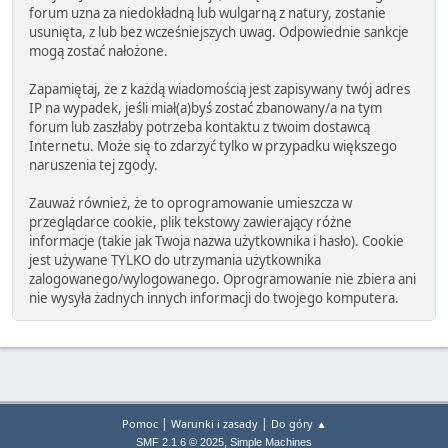
forum uzna za niedokładną lub wulgarną z natury, zostanie
usunięta, z lub bez wcześniejszych uwag. Odpowiednie sankcje
mogą zostać nałożone.
Zapamiętaj, że z każdą wiadomością jest zapisywany twój adres
IP na wypadek, jeśli miał(a)byś zostać zbanowany/a na tym
forum lub zaszłaby potrzeba kontaktu z twoim dostawcą
Internetu. Może się to zdarzyć tylko w przypadku większego
naruszenia tej zgody.
Zauważ również, że to oprogramowanie umieszcza w
przeglądarce cookie, plik tekstowy zawierający różne
informacje (takie jak Twoja nazwa użytkownika i hasło). Cookie
jest używane TYLKO do utrzymania użytkownika
zalogowanego/wylogowanego. Oprogramowanie nie zbiera ani
nie wysyła żadnych innych informacji do twojego komputera.
|
|
Pomoc
Warunki i zasady
Do góry ▲
,
SMF 2.1.6 © 2025
Simple Machines