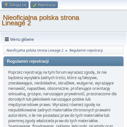
Zaloguj się
Rejestracja
Nieoficjalna polska strona
Lineage 2
Menu główne
Nieoficjalna polska strona Lineage 2
Regulamin rejestracji
►
Regulamin rejestracji
Poprzez rejestrację na tym forum wyrażasz zgodę, że nie
będziesz wysyłał/a żadnych treści, które są fałszywe,
zniesławiające, niedokładne, obraźliwe, wulgarne, wyrażające
nienawiść, napastliwe, obsceniczne, profanujące orientację
seksualną, grożące, naruszające prywatność, przeznaczone dla
dorosłych lub jakkolwiek naruszające polskie lub
międzynarodowe prawo. Wyrażasz również zgodę na
niepublikowanie żadnych materiałów chronionych prawami
autorskimi, o ile nie posiadasz praw do tych materiałów lub
pisemnej zgody właściciela praw do tych materiałów.
Spamowanie, floodowanie, reklamy, łańcuszki, piramidy oraz