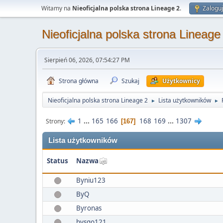
Witamy na
Nieoficjalna polska strona Lineage 2
.
Zaloguj
Nieoficjalna polska strona Lineage
Sierpień 06, 2026, 07:54:27 PM
Strona główna
Szukaj
Użytkownicy
Nieoficjalna polska strona Lineage 2
Lista użytkowników
►
►
1
...
165
166
168
169
...
1307
Strony
167
Lista użytkowników
Status
Nazwa
Byniu123
ByQ
Byronas
bysgo121