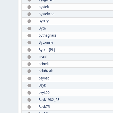
bystek
bystekcga
Bystry
Byte
bythegrace
Bytomski
Bytrec[PL]
bzaal
bzinek
bziubziak
bzybzol
Bzyk
bzyk00
Bzyk1982_23
Bzyk75