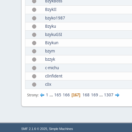
BzykBoss
BzykII
bzyko1987
Bzyku
bzykuGSI
Bzykun
bzym
bzzyk
c-michu
c0nfident
c0x
1
...
165
166
168
169
...
1307
Strony
167
,
SMF 2.1.6 © 2025
Simple Machines