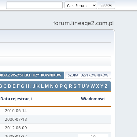
forum.lineage2.com.pl
OBACZ WSZYSTKICH UŻYTKOWNIKÓW
SZUKAJ UŻYTKOWNIKÓW
B
C
D
E
F
G
H
I
J
K
L
M
N
O
P
Q
R
S
T
U
V
W
X
Y
Z
Data rejestracji
Wiadomości
2010-06-14
2006-07-18
2012-06-09
2009-01-22
10