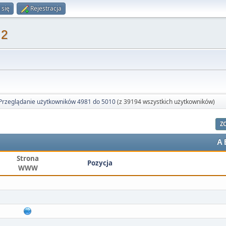
 się
Rejestracja
 2
Przeglądanie użytkowników 4981 do 5010
(z 39194 wszystkich użytkowników)
Z
A
Strona
Pozycja
WWW