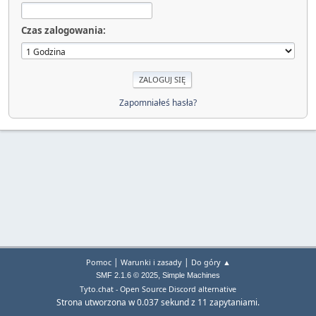
Czas zalogowania:
Zapomniałeś hasła?
|
|
Pomoc
Warunki i zasady
Do góry ▲
,
SMF 2.1.6 © 2025
Simple Machines
Tyto.chat - Open Source Discord alternative
Strona utworzona w 0.037 sekund z 11 zapytaniami.