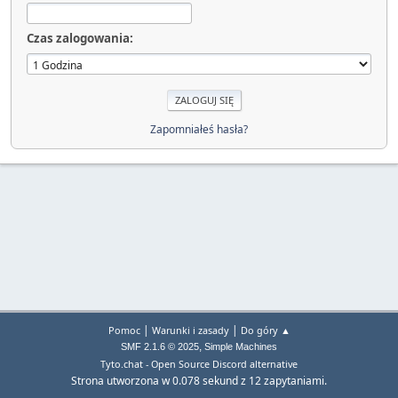
Czas zalogowania:
Zapomniałeś hasła?
|
|
Pomoc
Warunki i zasady
Do góry ▲
,
SMF 2.1.6 © 2025
Simple Machines
Tyto.chat - Open Source Discord alternative
Strona utworzona w 0.078 sekund z 12 zapytaniami.