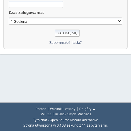
Czas zalogowania:
Zapomniałeś hasła?
|
|
Pomoc
Warunki i zasady
Do góry ▲
,
SMF 2.1.6 © 2025
Simple Machines
Tyto.chat - Open Source Discord alternative
Strona utworzona w 0.103 sekund z 11 zapytaniami.