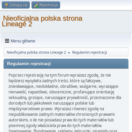
Zaloguj się
Rejestracja
Nieoficjalna polska strona
Lineage 2
Menu główne
Nieoficjalna polska strona Lineage 2
Regulamin rejestracji
►
Regulamin rejestracji
Poprzez rejestrację na tym forum wyrażasz zgodę, że nie
będziesz wysyłał/a żadnych treści, które są fałszywe,
zniesławiające, niedokładne, obraźliwe, wulgarne, wyrażające
nienawiść, napastliwe, obsceniczne, profanujące orientację
seksualną, grożące, naruszające prywatność, przeznaczone dla
dorosłych lub jakkolwiek naruszające polskie lub
międzynarodowe prawo. Wyrażasz również zgodę na
niepublikowanie żadnych materiałów chronionych prawami
autorskimi, o ile nie posiadasz praw do tych materiałów lub
pisemnej zgody właściciela praw do tych materiałów.
Spamowanie, floodowanie, reklamy, łańcuszki, piramidy oraz