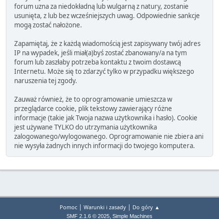
forum uzna za niedokładną lub wulgarną z natury, zostanie
usunięta, z lub bez wcześniejszych uwag. Odpowiednie sankcje
mogą zostać nałożone.
Zapamiętaj, że z każdą wiadomością jest zapisywany twój adres
IP na wypadek, jeśli miał(a)byś zostać zbanowany/a na tym
forum lub zaszłaby potrzeba kontaktu z twoim dostawcą
Internetu. Może się to zdarzyć tylko w przypadku większego
naruszenia tej zgody.
Zauważ również, że to oprogramowanie umieszcza w
przeglądarce cookie, plik tekstowy zawierający różne
informacje (takie jak Twoja nazwa użytkownika i hasło). Cookie
jest używane TYLKO do utrzymania użytkownika
zalogowanego/wylogowanego. Oprogramowanie nie zbiera ani
nie wysyła żadnych innych informacji do twojego komputera.
|
|
Pomoc
Warunki i zasady
Do góry ▲
,
SMF 2.1.6 © 2025
Simple Machines