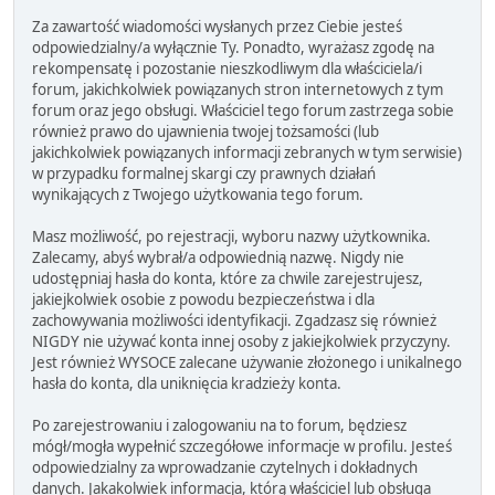
Za zawartość wiadomości wysłanych przez Ciebie jesteś
odpowiedzialny/a wyłącznie Ty. Ponadto, wyrażasz zgodę na
rekompensatę i pozostanie nieszkodliwym dla właściciela/i
forum, jakichkolwiek powiązanych stron internetowych z tym
forum oraz jego obsługi. Właściciel tego forum zastrzega sobie
również prawo do ujawnienia twojej tożsamości (lub
jakichkolwiek powiązanych informacji zebranych w tym serwisie)
w przypadku formalnej skargi czy prawnych działań
wynikających z Twojego użytkowania tego forum.
Masz możliwość, po rejestracji, wyboru nazwy użytkownika.
Zalecamy, abyś wybrał/a odpowiednią nazwę. Nigdy nie
udostępniaj hasła do konta, które za chwile zarejestrujesz,
jakiejkolwiek osobie z powodu bezpieczeństwa i dla
zachowywania możliwości identyfikacji. Zgadzasz się również
NIGDY nie używać konta innej osoby z jakiejkolwiek przyczyny.
Jest również WYSOCE zalecane używanie złożonego i unikalnego
hasła do konta, dla uniknięcia kradzieży konta.
Po zarejestrowaniu i zalogowaniu na to forum, będziesz
mógł/mogła wypełnić szczegółowe informacje w profilu. Jesteś
odpowiedzialny za wprowadzanie czytelnych i dokładnych
danych. Jakakolwiek informacja, którą właściciel lub obsługa