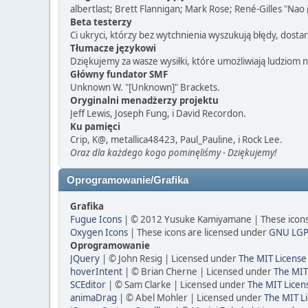
albertlast; Brett Flannigan; Mark Rose; René-Gilles "Nao
Beta testerzy
Ci ukryci, którzy bez wytchnienia wyszukują błędy, dos
Tłumacze językowi
Dziękujemy za wasze wysiłki, które umożliwiają ludziom 
Główny fundator SMF
Unknown W. "[Unknown]" Brackets.
Oryginalni menadżerzy projektu
Jeff Lewis, Joseph Fung, i David Recordon.
Ku pamięci
Crip, K@, metallica48423, Paul_Pauline, i Rock Lee.
Oraz dla każdego kogo pominęliśmy - Dziękujemy!
Oprogramowanie/Grafika
Grafika
Fugue Icons
| © 2012 Yusuke Kamiyamane | These icons 
Oxygen Icons
| These icons are licensed under
GNU LGP
Oprogramowanie
JQuery
| © John Resig | Licensed under
The MIT License
hoverIntent
| © Brian Cherne | Licensed under
The MIT
SCEditor
| © Sam Clarke | Licensed under
The MIT Licen
animaDrag
| © Abel Mohler | Licensed under
The MIT Li