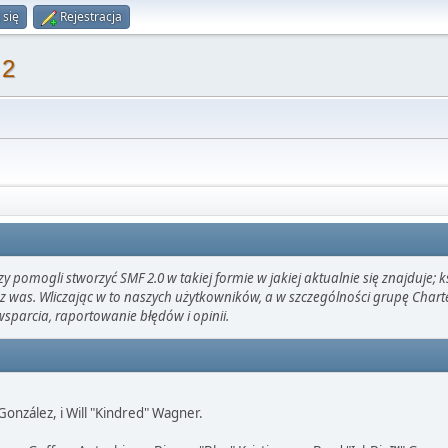
 się
Rejestracja
 2
pomogli stworzyć SMF 2.0 w takiej formie w jakiej aktualnie się znajduje; 
z was. Wliczając w to naszych użytkowników, a w szczególności grupę Char
arcia, raportowanie błędów i opinii.
" González, i Will "Kindred" Wagner.