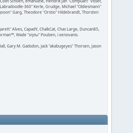
, Colin Schoen, emanuele, Hendrik Jan "Compuart" Visser,
w "Labradoodle-360" Kerle, Grudge, Michael "Oldiesmann"
ragooon" Garg, Theodore "Orstio" Hildebrandt, Thorsten
rgarett" Alves, CapadY, ChalkCat, Chas Large, Duncan85,
Storman™, Wade "sησω" Poulsen, i xenovanis.
all, Gary M. Gadsdon, Jack "akabugeyes" Thorsen, Jason