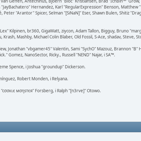
on van Geffen, Antechinus, Bjoern "Bloc" Kristiansen, Brad "IchBin™" Grow
 Juan "JayBachatero" Hernandez, Karl "RegularExpression" Benson, Matthe
é, Peter "Arantor" Spicer, Selman "[SiNaN]" Eser, Shawn Bulen, Shitiz "D
 "Lex" Kilpinen, br360, GigaWatt, ziycon, Adam Tallon, Bigguy, Bruno "ma
, Krash, Mashby, Michael Colin Blaber, Old Fossil, S-Ace, shadav, Steve, 
lew, Jonathan "vbgamer45" Valentin, Sami "SychO" Mazouz, Brannon "B" H
ick." Gomez, NanoSector, Ricky., Russell "NEND" Najar, i SA™.
Graeme Spence, i Joshua "groundup" Dickerson.
mínguez, Robert Monden, i Relyana.
s "cσσкιє мσηѕтєя" Forsberg, i Ralph "[n3rve]" Otowo.