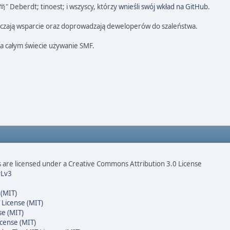
 尚" Deberdt; tinoest; i wszyscy, którzy
wnieśli swój wkład na GitHub
.
tarczają wsparcie oraz doprowadzają deweloperów do szaleństwa.
na całym świecie używanie SMF.
are licensed under a Creative Commons Attribution 3.0 License
Lv3
 (MIT)
 License (MIT)
se (MIT)
cense (MIT)