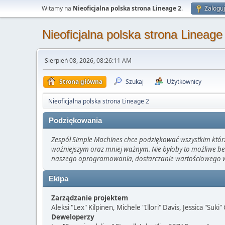
Witamy na
Nieoficjalna polska strona Lineage 2
.
Zaloguj
Nieoficjalna polska strona Lineage
Sierpień 08, 2026, 08:26:11 AM
Strona główna
Szukaj
Użytkownicy
Nieoficjalna polska strona Lineage 2
Podziękowania
Zespół Simple Machines chce podziękować wszystkim którzy 
ważniejszym oraz mniej ważnym. Nie byłoby to możliwe be
naszego oprogramowania, dostarczanie wartościowego wsp
Ekipa
Zarządzanie projektem
Aleksi "Lex" Kilpinen, Michele "Illori" Davis, Jessica "Suki
Deweloperzy