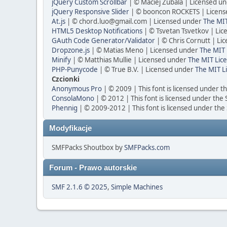
jQuery Custom Scrollbar
| © Maciej Zubala | Licensed u
jQuery Responsive Slider
| © booncon ROCKETS | Licen
At.js
| ©
chord.luo@gmail.com
| Licensed under
The MIT
HTML5 Desktop Notifications
| © Tsvetan Tsvetkov | Li
GAuth Code Generator/Validator
| © Chris Cornutt | L
Dropzone.js
| © Matias Meno | Licensed under
The MIT 
Minify
| © Matthias Mullie | Licensed under
The MIT Lice
PHP-Punycode
| © True B.V. | Licensed under
The MIT L
Czcionki
Anonymous Pro
| © 2009 | This font is licensed under t
ConsolaMono
| © 2012 | This font is licensed under the
Phennig
| © 2009-2012 | This font is licensed under the
Modyfikacje
SMFPacks Shoutbox by
SMFPacks.com
Forum - Prawo autorskie
SMF 2.1.6 © 2025
,
Simple Machines