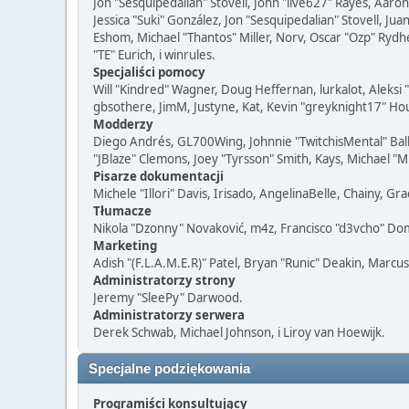
Jon "Sesquipedalian" Stovell, John "live627" Rayes, Aar
Jessica "Suki" González, Jon "Sesquipedalian" Stovell,
Eshom, Michael "Thantos" Miller, Norv, Oscar "Ozp" Rydh
"TE" Eurich, i winrules.
Specjaliści pomocy
Will "Kindred" Wagner, Doug Heffernan, lurkalot, Aleksi
gbsothere, JimM, Justyne, Kat, Kevin "greyknight17" Hou
Modderzy
Diego Andrés, GL700Wing, Johnnie "TwitchisMental" Bal
"JBlaze" Clemons, Joey "Tyrsson" Smith, Kays, Michael "M
Pisarze dokumentacji
Michele "Illori" Davis, Irisado, AngelinaBelle, Chainy, 
Tłumacze
Nikola "Dzonny" Novaković, m4z, Francisco "d3vcho" Do
Marketing
Adish "(F.L.A.M.E.R)" Patel, Bryan "Runic" Deakin, Marcu
Administratorzy strony
Jeremy "SleePy" Darwood.
Administratorzy serwera
Derek Schwab, Michael Johnson, i Liroy van Hoewijk.
Specjalne podziękowania
Programiści konsultujący