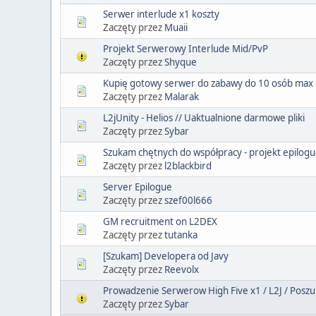
Serwer interlude x1 koszty
Zaczęty przez
Muaii
Projekt Serwerowy Interlude Mid/PvP
Zaczęty przez
Shyque
Kupię gotowy serwer do zabawy do 10 osób max
Zaczęty przez
Malarak
L2jUnity - Helios // Uaktualnione darmowe pliki
Zaczęty przez
Sybar
Szukam chętnych do współpracy - projekt epilog
Zaczęty przez
l2blackbird
Server Epilogue
Zaczęty przez
szef00l666
GM recruitment on L2DEX
Zaczęty przez
tutanka
[Szukam] Developera od Javy
Zaczęty przez
Reevolx
Prowadzenie Serwerow High Five x1 / L2J / Pos
Zaczęty przez
Sybar