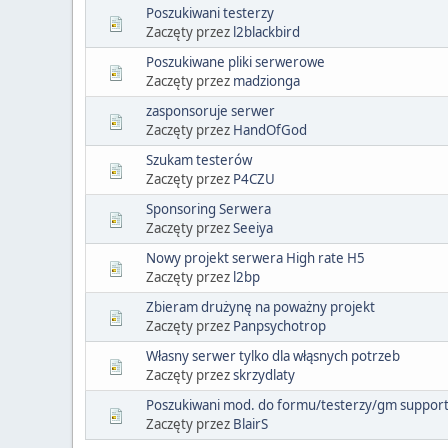
Poszukiwani testerzy
Zaczęty przez
l2blackbird
Poszukiwane pliki serwerowe
Zaczęty przez
madzionga
zasponsoruje serwer
Zaczęty przez
HandOfGod
Szukam testerów
Zaczęty przez
P4CZU
Sponsoring Serwera
Zaczęty przez
Seeiya
Nowy projekt serwera High rate H5
Zaczęty przez
l2bp
Zbieram drużynę na poważny projekt
Zaczęty przez
Panpsychotrop
Własny serwer tylko dla włąsnych potrzeb
Zaczęty przez
skrzydlaty
Poszukiwani mod. do formu/testerzy/gm suppor
Zaczęty przez
BlairS