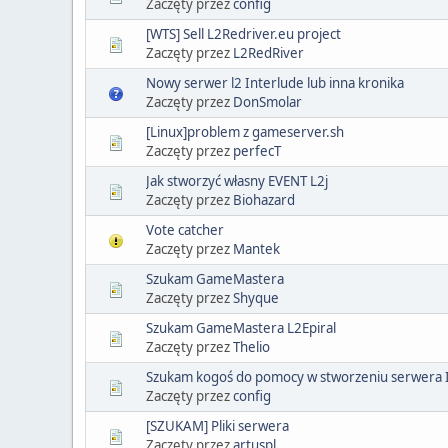
Zaczęty przez
config
[WTS] Sell L2Redriver.eu project
Zaczęty przez
L2RedRiver
Nowy serwer l2 Interlude lub inna kronika
Zaczęty przez
DonSmolar
[Linux]problem z gameserver.sh
Zaczęty przez
perfecT
Jak stworzyć własny EVENT L2j
Zaczęty przez
Biohazard
Vote catcher
Zaczęty przez
Mantek
Szukam GameMastera
Zaczęty przez
Shyque
Szukam GameMastera L2Epiral
Zaczęty przez
Thelio
Szukam kogoś do pomocy w stworzeniu serwera 
Zaczęty przez
config
[SZUKAM] Pliki serwera
Zaczęty przez
artuspl