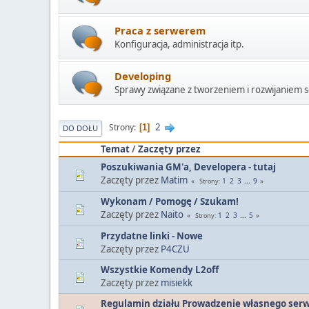
Praca z serwerem
Konfiguracja, administracja itp.
Developing
Sprawy związane z tworzeniem i rozwijaniem 
2
Strony
1
DO DOŁU
Temat
/
Zaczęty przez
Poszukiwania GM'a, Developera - tutaj
Zaczęty przez
Matim
1
2
3
...
9
Strony
Wykonam / Pomogę / Szukam!
Zaczęty przez
Naito
1
2
3
...
5
Strony
Przydatne linki - Nowe
Zaczęty przez
P4CZU
Wszystkie Komendy L2off
Zaczęty przez
misiekk
Regulamin działu Prowadzenie własnego ser