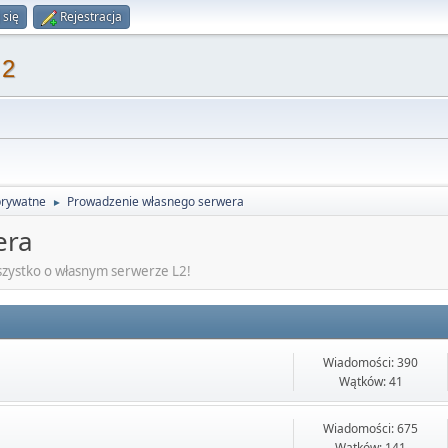
 się
Rejestracja
 2
prywatne
Prowadzenie własnego serwera
►
era
szystko o własnym serwerze L2!
Wiadomości: 390
Wątków: 41
Wiadomości: 675
Wątków: 141