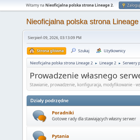
Witamy na
Nieoficjalna polska strona Lineage 2
.
Zaloguj
Nieoficjalna polska strona Lineage
Sierpień 09, 2026, 03:13:09 PM
Strona główna
Szukaj
Użytkownicy
Nieoficjalna polska strona Lineage 2
Lineage 2
Serwery 
►
►
Prowadzenie własnego serw
Stawianie, prowadzenie, konfiguracja, modyfikowanie - w
Działy podrzędne
Poradniki
Gotowe rady dla stawiających własny serwer
Pytania