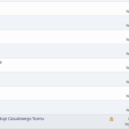
W
W
W
W
ue
W
W
W
W
zukuje Casualowego Teamu
Wy