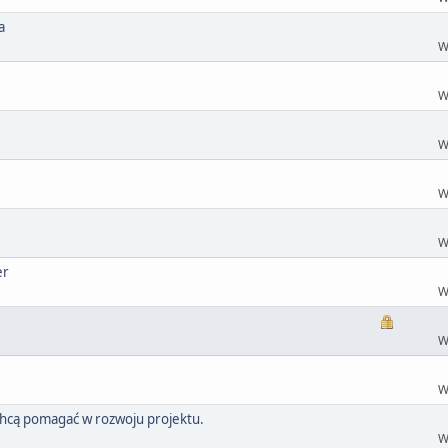
a
W
W
W
W
W
er
W
W
W
chcą pomagać w rozwoju projektu.
W