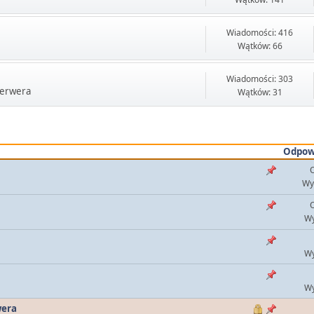
Wiadomości: 416
Wątków: 66
Wiadomości: 303
serwera
Wątków: 31
Odpow
O
Wy
O
Wy
Wy
Wy
wera