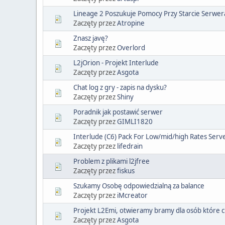
Lineage 2 Poszukuje Pomocy Przy Starcie Serwer
Zaczęty przez
Atropine
Znasz javę?
Zaczęty przez
Overlord
L2jOrion - Projekt Interlude
Zaczęty przez
Asgota
Chat log z gry - zapis na dysku?
Zaczęty przez
Shiny
Poradnik jak postawić serwer
Zaczęty przez
GIMLI1820
Interlude (C6) Pack For Low/mid/high Rates Serv
Zaczęty przez
lifedrain
Problem z plikami l2jfree
Zaczęty przez
fiskus
Szukamy Osobę odpowiedzialną za balance
Zaczęty przez
iMcreator
Projekt L2Emi, otwieramy bramy dla osób które 
Zaczęty przez
Asgota