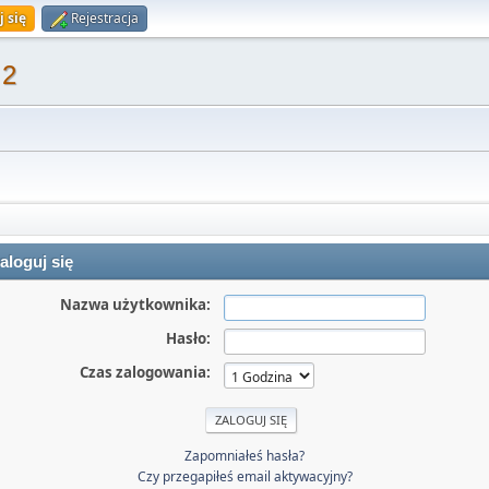
j się
Rejestracja
 2
aloguj się
Nazwa użytkownika:
Hasło:
Czas zalogowania:
Zapomniałeś hasła?
Czy przegapiłeś email aktywacyjny?