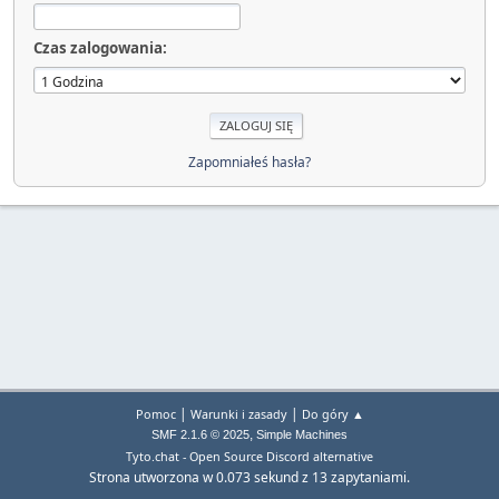
Czas zalogowania:
Zapomniałeś hasła?
|
|
Pomoc
Warunki i zasady
Do góry ▲
,
SMF 2.1.6 © 2025
Simple Machines
Tyto.chat - Open Source Discord alternative
Strona utworzona w 0.073 sekund z 13 zapytaniami.