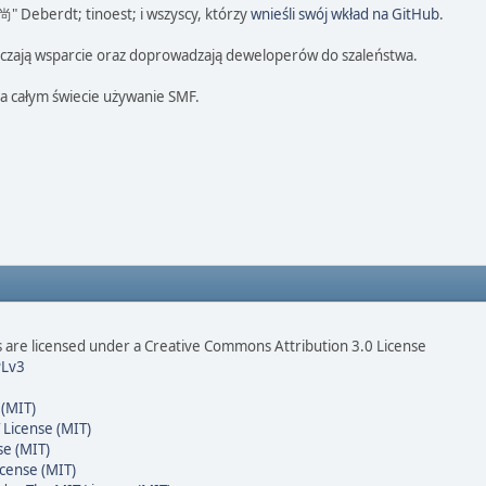
 尚" Deberdt; tinoest; i wszyscy, którzy
wnieśli swój wkład na GitHub
.
tarczają wsparcie oraz doprowadzają deweloperów do szaleństwa.
na całym świecie używanie SMF.
are licensed under a Creative Commons Attribution 3.0 License
Lv3
 (MIT)
 License (MIT)
se (MIT)
cense (MIT)