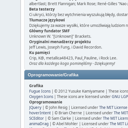
albertlast; Brett Flannigan; Mark Rose; René-Gilles "Nao
Beta testerzy
Ci ukryci, którzy bez wytchnienia wyszukują błędy, dos
Tłumacze językowi
Dziękujemy za wasze wysiłki, które umożliwiają ludziom 
Główny fundator SMF
Unknown W. "[Unknown]" Brackets.
Oryginalni menadżerzy projektu
Jeff Lewis, Joseph Fung, i David Recordon.
Ku pamięci
Crip, K@, metallica48423, Paul_Pauline, i Rock Lee.
Oraz dla każdego kogo pominęliśmy - Dziękujemy!
Oprogramowanie/Grafika
Grafika
Fugue Icons
| © 2012 Yusuke Kamiyamane | These icons 
Oxygen Icons
| These icons are licensed under
GNU LGP
Oprogramowanie
JQuery
| © John Resig | Licensed under
The MIT License
hoverIntent
| © Brian Cherne | Licensed under
The MIT
SCEditor
| © Sam Clarke | Licensed under
The MIT Licen
animaDrag
| © Abel Mohler | Licensed under
The MIT Li