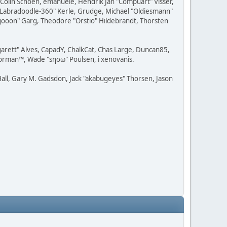
, Colin Schoen, emanuele, Hendrik Jan "Compuart" Visser,
w "Labradoodle-360" Kerle, Grudge, Michael "Oldiesmann"
ragooon" Garg, Theodore "Orstio" Hildebrandt, Thorsten
rgarett" Alves, CapadY, ChalkCat, Chas Large, Duncan85,
Storman™, Wade "sησω" Poulsen, i xenovanis.
all, Gary M. Gadsdon, Jack "akabugeyes" Thorsen, Jason