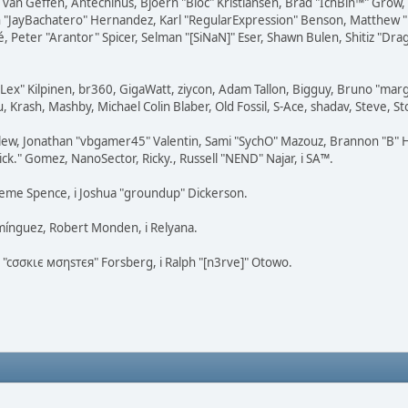
on van Geffen, Antechinus, Bjoern "Bloc" Kristiansen, Brad "IchBin™" Grow
 Juan "JayBachatero" Hernandez, Karl "RegularExpression" Benson, Matthe
é, Peter "Arantor" Spicer, Selman "[SiNaN]" Eser, Shawn Bulen, Shitiz "D
 "Lex" Kilpinen, br360, GigaWatt, ziycon, Adam Tallon, Bigguy, Bruno "ma
, Krash, Mashby, Michael Colin Blaber, Old Fossil, S-Ace, shadav, Steve, 
lew, Jonathan "vbgamer45" Valentin, Sami "SychO" Mazouz, Brannon "B" H
ick." Gomez, NanoSector, Ricky., Russell "NEND" Najar, i SA™.
Graeme Spence, i Joshua "groundup" Dickerson.
mínguez, Robert Monden, i Relyana.
s "cσσкιє мσηѕтєя" Forsberg, i Ralph "[n3rve]" Otowo.