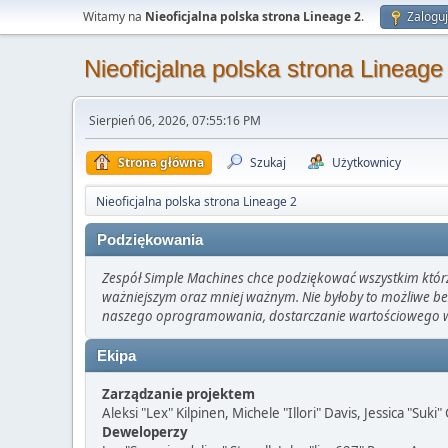
Witamy na
Nieoficjalna polska strona Lineage 2
.
Zaloguj
Nieoficjalna polska strona Lineage
Sierpień 06, 2026, 07:55:16 PM
Strona główna
Szukaj
Użytkownicy
Nieoficjalna polska strona Lineage 2
Podziękowania
Zespół Simple Machines chce podziękować wszystkim którzy 
ważniejszym oraz mniej ważnym. Nie byłoby to możliwe be
naszego oprogramowania, dostarczanie wartościowego wsp
Ekipa
Zarządzanie projektem
Aleksi "Lex" Kilpinen, Michele "Illori" Davis, Jessica "Suki
Deweloperzy