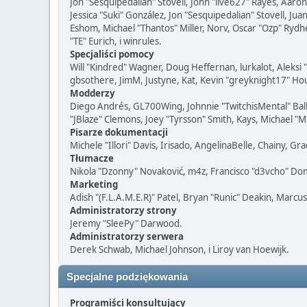
Jon "Sesquipedalian" Stovell, John "live627" Rayes, Aar
Jessica "Suki" González, Jon "Sesquipedalian" Stovell,
Eshom, Michael "Thantos" Miller, Norv, Oscar "Ozp" Rydh
"TE" Eurich, i winrules.
Specjaliści pomocy
Will "Kindred" Wagner, Doug Heffernan, lurkalot, Aleksi
gbsothere, JimM, Justyne, Kat, Kevin "greyknight17" Hou
Modderzy
Diego Andrés, GL700Wing, Johnnie "TwitchisMental" Bal
"JBlaze" Clemons, Joey "Tyrsson" Smith, Kays, Michael "M
Pisarze dokumentacji
Michele "Illori" Davis, Irisado, AngelinaBelle, Chainy, 
Tłumacze
Nikola "Dzonny" Novaković, m4z, Francisco "d3vcho" Do
Marketing
Adish "(F.L.A.M.E.R)" Patel, Bryan "Runic" Deakin, Marcu
Administratorzy strony
Jeremy "SleePy" Darwood.
Administratorzy serwera
Derek Schwab, Michael Johnson, i Liroy van Hoewijk.
Specjalne podziękowania
Programiści konsultujący