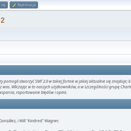
 się
Rejestracja
 2
pomogli stworzyć SMF 2.0 w takiej formie w jakiej aktualnie się znajduje; 
z was. Wliczając w to naszych użytkowników, a w szczególności grupę Char
arcia, raportowanie błędów i opinii.
" González, i Will "Kindred" Wagner.