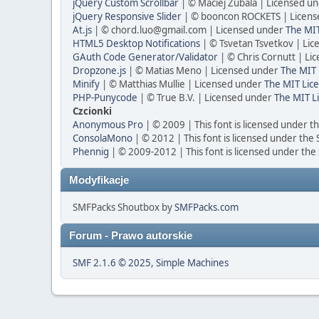
jQuery Custom Scrollbar
| © Maciej Zubala | Licensed u
jQuery Responsive Slider
| © booncon ROCKETS | Licen
At.js
| ©
chord.luo@gmail.com
| Licensed under
The MIT
HTML5 Desktop Notifications
| © Tsvetan Tsvetkov | Li
GAuth Code Generator/Validator
| © Chris Cornutt | L
Dropzone.js
| © Matias Meno | Licensed under
The MIT 
Minify
| © Matthias Mullie | Licensed under
The MIT Lice
PHP-Punycode
| © True B.V. | Licensed under
The MIT L
Czcionki
Anonymous Pro
| © 2009 | This font is licensed under t
ConsolaMono
| © 2012 | This font is licensed under the
Phennig
| © 2009-2012 | This font is licensed under the
Modyfikacje
SMFPacks Shoutbox by
SMFPacks.com
Forum - Prawo autorskie
SMF 2.1.6 © 2025
,
Simple Machines