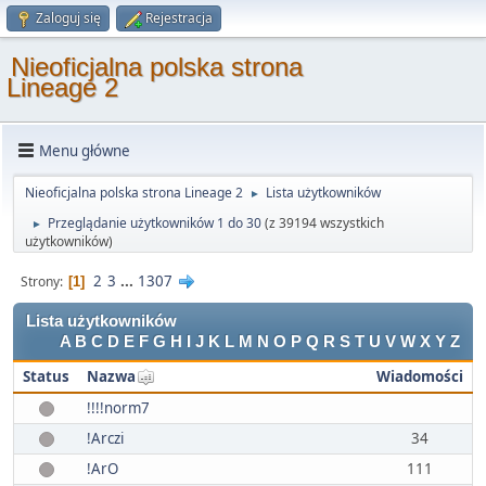
Zaloguj się
Rejestracja
Nieoficjalna polska strona
Lineage 2
Menu główne
Nieoficjalna polska strona Lineage 2
Lista użytkowników
►
Przeglądanie użytkowników 1 do 30
(z 39194 wszystkich
►
użytkowników)
2
3
...
1307
Strony
1
Lista użytkowników
A
B
C
D
E
F
G
H
I
J
K
L
M
N
O
P
Q
R
S
T
U
V
W
X
Y
Z
Status
Nazwa
Wiadomości
!!!!norm7
!Arczi
34
!ArO
111