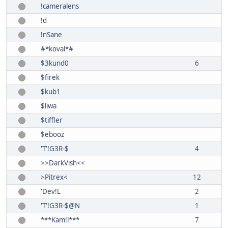
!cameralens
!d
!nSane
#*koval*#
$3kund0
6
$firek
$kub1
$liwa
$tiffler
$ebooz
'T'!G3R-$
4
>>DarkVish<<
>Pitrex<
12
'Dev!L
2
'T'!G3R-$@N
1
***Kam!l***
7