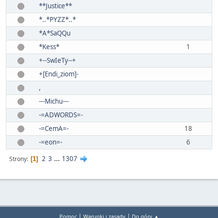
**Justice**
*..*PYZZ*..*
*A*SaQQu
*Kess*
1
+--SwIeTy--+
+[Endi_ziom]-
,
---Michu---
-=ADWORDS=-
-=CemA=-
18
-=eon=-
6
2
3
...
1307
Strony
1
|
|
Pomoc
Warunki i zasady
Do góry ▲