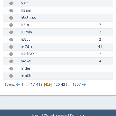
h311
H3lion
h3r3ticos
H3ro
7
H3roin
2
h3zu5
2
h47d1r
41
H4ck3rX
2
h4ckel
4
h4des
h4nt3r
1
...
417
418
420
421
...
1307
Strony
419
|
|
Pomoc
Warunki i zasady
Do góry ▲