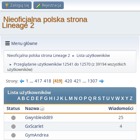
Zaloguj się
Rejestracja
Nieoficjalna polska strona
Lineage 2
Menu główne
Nieoficjalna polska strona Lineage 2
Lista użytkowników
►
Przeglądanie użytkowników 12541 do 12570
(z 39194 wszystkich
►
użytkowników)
1
...
417
418
420
421
...
1307
Strony
419
Lista użytkowników
A
B
C
D
E
F
G
H
I
J
K
L
M
N
O
P
Q
R
S
T
U
V
W
X
Y
Z
Status
Nazwa
Wiadomości
Gwynbleidd89
25
GxScarlet
4
GymAndrea