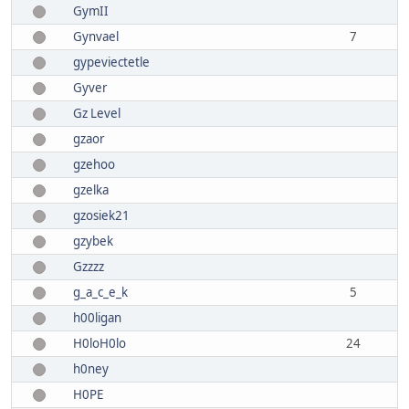
GymII
Gynvael
7
gypeviectetle
Gyver
Gz Level
gzaor
gzehoo
gzelka
gzosiek21
gzybek
Gzzzz
g_a_c_e_k
5
h00ligan
H0loH0lo
24
h0ney
H0PE