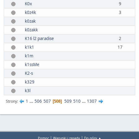
K0x
9
k0z4k
3
k0zak
k0zakk
K16 l2 paradise
2
k1k1
17
k1m
k1ssMe
K2-s
k329
k3l
1
...
506
507
509
510
...
1307
Strony
508
|
|
Pomoc
Warunki i zasady
Do góry ▲