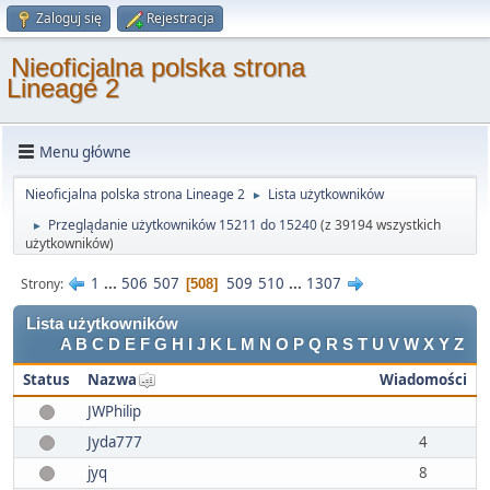
Zaloguj się
Rejestracja
Nieoficjalna polska strona
Lineage 2
Menu główne
Nieoficjalna polska strona Lineage 2
Lista użytkowników
►
Przeglądanie użytkowników 15211 do 15240
(z 39194 wszystkich
►
użytkowników)
1
...
506
507
509
510
...
1307
Strony
508
Lista użytkowników
A
B
C
D
E
F
G
H
I
J
K
L
M
N
O
P
Q
R
S
T
U
V
W
X
Y
Z
Status
Nazwa
Wiadomości
JWPhilip
Jyda777
4
jyq
8