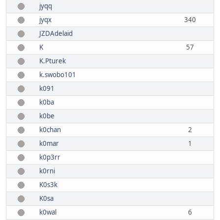
jyqq
jyqx
340
JZDAdelaid
K
57
K.Pturek
k.swobo101
k091
k0ba
k0be
k0chan
2
k0mar
1
k0p3rr
k0rni
K0s3k
K0sa
k0wal
6