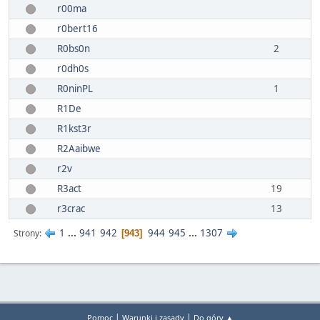
r00ma
r0bert16
R0bs0n
2
r0dh0s
R0ninPL
1
R1De
R1kst3r
R2Aaibwe
r2v
R3act
19
r3crac
13
1
...
941
942
944
945
...
1307
Strony
943
|
|
Pomoc
Warunki i zasady
Do góry ▲