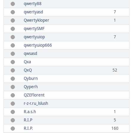
qwerty88
qwertyasd
7
Qwertykloper
1
qwertySMF
qwertyuiop
7
qwertyuiop666
qwsasd
Qxa
QxQ
52
Qyburn
Qyperh
QZEFlorent
r-z-r.ru_lslush
R.a.s.h
1
R.I.P
5
R.I.P.
160