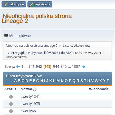
Zaloguj się
Rejestracja
Nieoficjalna polska strona
Lineage 2
Menu główne
Nieoficjalna polska strona Lineage 2
Lista użytkowników
►
Przeglądanie użytkowników 28261 do 28290
(z 39194 wszystkich
►
użytkowników)
1
...
941
942
944
945
...
1307
Strony
943
Lista użytkowników
A
B
C
D
E
F
G
H
I
J
K
L
M
N
O
P
Q
R
S
T
U
V
W
X
Y
Z
Status
Nazwa
Wiadomości
qwerty1241
qwerty1975
qwerty66