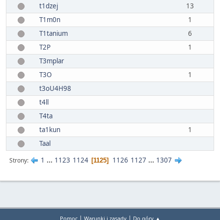
t1dzej
13
T1m0n
1
T1tanium
6
T2P
1
T3mplar
T3O
1
t3oU4H98
t4ll
T4ta
ta1kun
1
Taal
1
...
1123
1124
1126
1127
...
1307
Strony
1125
|
|
Pomoc
Warunki i zasady
Do góry ▲