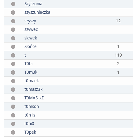
Szyszunia
szyszunieczka
szyszy
12
szywec
sławek
Słońce
1
t
119
T0bi
2
T0m3k
1
t0maek
t0masz3k
T0MAS_xD
t0mson
t0n1s
t0ni0
T0pek