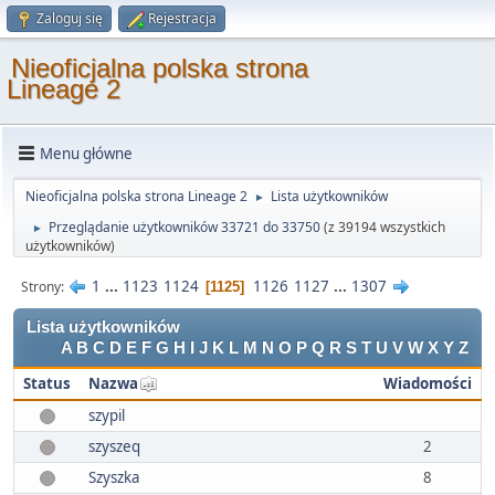
Zaloguj się
Rejestracja
Nieoficjalna polska strona
Lineage 2
Menu główne
Nieoficjalna polska strona Lineage 2
Lista użytkowników
►
Przeglądanie użytkowników 33721 do 33750
(z 39194 wszystkich
►
użytkowników)
1
...
1123
1124
1126
1127
...
1307
Strony
1125
Lista użytkowników
A
B
C
D
E
F
G
H
I
J
K
L
M
N
O
P
Q
R
S
T
U
V
W
X
Y
Z
Status
Nazwa
Wiadomości
szypil
szyszeq
2
Szyszka
8