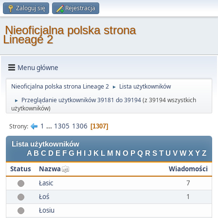
Zaloguj się
Rejestracja
Nieoficjalna polska strona
Lineage 2
Menu główne
Nieoficjalna polska strona Lineage 2
Lista użytkowników
►
Przeglądanie użytkowników 39181 do 39194
(z 39194 wszystkich
►
użytkowników)
1
...
1305
1306
Strony
1307
Lista użytkowników
A
B
C
D
E
F
G
H
I
J
K
L
M
N
O
P
Q
R
S
T
U
V
W
X
Y
Z
Status
Nazwa
Wiadomości
Łasic
7
Łoś
1
Łosiu