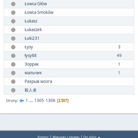
Łowca Głów
Łowca Smoków
Łukasz
Łukaszek
Łuki231
Łysy
3
łysy88
49
Зоррак
1
мальчик
1
Разрыв мозга
殺人者
1
...
1305
1306
Strony
1307
|
|
Pomoc
Warunki i zasady
Do góry ▲