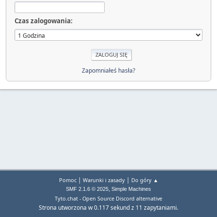
Czas zalogowania:
Zapomniałeś hasła?
|
|
Pomoc
Warunki i zasady
Do góry ▲
,
SMF 2.1.6 © 2025
Simple Machines
Tyto.chat - Open Source Discord alternative
Strona utworzona w 0.117 sekund z 11 zapytaniami.