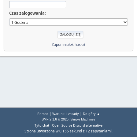
Czas zalogowania:
Zapomniałeś hasła?
|
|
Pomoc
Warunki i zasady
Do góry ▲
,
SMF 2.1.6 © 2025
Simple Machines
Tyto.chat - Open Source Discord alternative
Strona utworzona w 0.155 sekund z 12 zapytaniami.