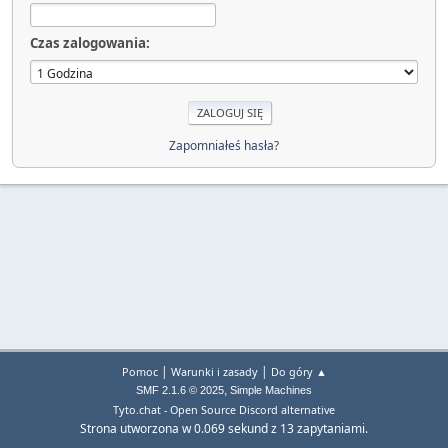
Czas zalogowania:
Zapomniałeś hasła?
|
|
Pomoc
Warunki i zasady
Do góry ▲
,
SMF 2.1.6 © 2025
Simple Machines
Tyto.chat - Open Source Discord alternative
Strona utworzona w 0.069 sekund z 13 zapytaniami.