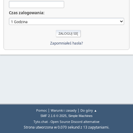
Czas zalogowania:
Zapomniałeś hasła?
|
|
Pomoc
Warunki i zasady
Do góry ▲
,
SMF 2.1.6 © 2025
Simple Machines
Tyto.chat - Open Source Discord alternative
Strona utworzona w 0.070 sekund z 13 zapytaniami.