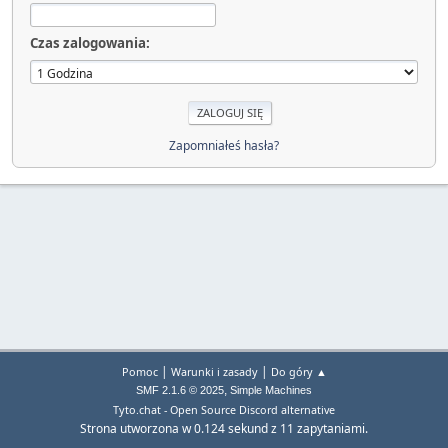
Czas zalogowania:
Zapomniałeś hasła?
|
|
Pomoc
Warunki i zasady
Do góry ▲
,
SMF 2.1.6 © 2025
Simple Machines
Tyto.chat - Open Source Discord alternative
Strona utworzona w 0.124 sekund z 11 zapytaniami.