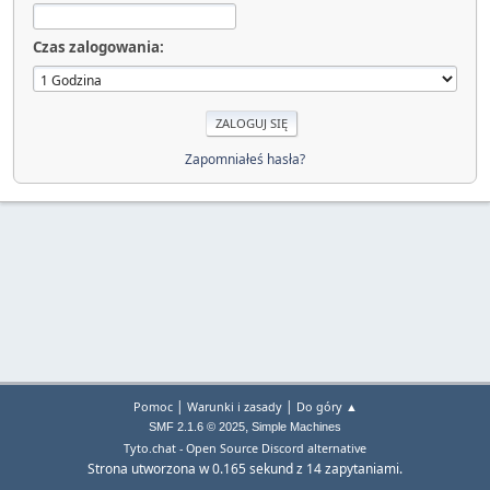
Czas zalogowania:
Zapomniałeś hasła?
|
|
Pomoc
Warunki i zasady
Do góry ▲
,
SMF 2.1.6 © 2025
Simple Machines
Tyto.chat - Open Source Discord alternative
Strona utworzona w 0.165 sekund z 14 zapytaniami.