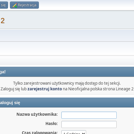
 się
Rejestracja
 2
ga!
Tylko zarejestrowani użytkownicy mają dostęp do tej sekcji.
Zaloguj się lub
zarejestruj konto
na Nieoficjalna polska strona Lineage 2
aloguj się
Nazwa użytkownika:
Hasło:
Czas zalogowania: