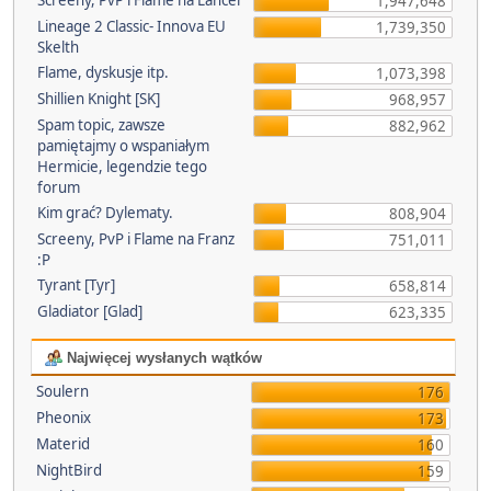
Screeny, PvP i Flame na Lancer
1,947,648
Lineage 2 Classic- Innova EU
1,739,350
Skelth
Flame, dyskusje itp.
1,073,398
Shillien Knight [SK]
968,957
Spam topic, zawsze
882,962
pamiętajmy o wspaniałym
Hermicie, legendzie tego
forum
Kim grać? Dylematy.
808,904
Screeny, PvP i Flame na Franz
751,011
:P
Tyrant [Tyr]
658,814
Gladiator [Glad]
623,335
Najwięcej wysłanych wątków
Soulern
176
Pheonix
173
Materid
160
NightBird
159