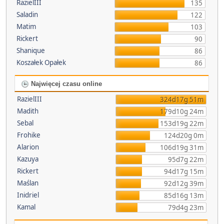
RazielIII
135
Saladin
122
Matim
103
Rickert
90
Shanique
86
Koszałek Opałek
86
Najwięcej czasu online
RazielIII
324d17g 51m
Madith
179d10g 24m
Sebal
153d19g 22m
Frohike
124d20g 0m
Alarion
106d19g 31m
Kazuya
95d7g 22m
Rickert
94d17g 15m
Maślan
92d12g 39m
Inidriel
85d16g 13m
Kamal
79d4g 23m