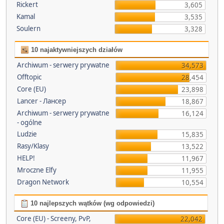
Rickert
3,605
Kamal
3,535
Soulern
3,328
10 najaktywniejszych działów
Archiwum - serwery prywatne
34,573
Offtopic
28,454
Core (EU)
23,898
Lancer - Лансер
18,867
Archiwum - serwery prywatne
16,124
- ogólne
Ludzie
15,835
Rasy/Klasy
13,522
HELP!
11,967
Mroczne Elfy
11,955
Dragon Network
10,554
10 najlepszych wątków (wg odpowiedzi)
Core (EU) - Screeny, PvP,
22,042