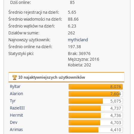
Dziś online:
85
Średnio rejestracji na dzień:
5.65
Średnio wiadomości na dzień:
88.66
Średnio wątków na dzień:
6.23
Działów w sumie:
262
Najnowszy użytkownik:
mythicland
Średnio online na dzień:
197.38
Statystyki płci:
Brak: 36976
Mężczyzna: 2016
Kobieta: 202
10 najaktywniejszych użytkowników
Ryltar
8,076
Alarion
7,604
Tyr
5,075
RazielIII
4,737
Hermit
4,736
Dev
4,703
Arimas
4,410