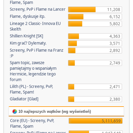
Flame, Spam
Screeny, PvP i Flame na Lancer
11,208
Flame, dyskusje itp.
6,152
Lineage 2 Classic- Innova EU
5,802
Skelth
Shillien Knight [SK]
4,363
Kim grać? Dylematy.
3,571
Screeny, PvP i Flame na Franz
2,892
:P
Spam topic, zawsze
2,749
pamiętajmy o wspaniałym
Hermicie, legendzie tego
forum
Lilith (PL) - Screeny, PvP,
2,471
Flame, Spam!
Gladiator [Glad]
2,380
10 najlepszych wątków (wg wyświetleń)
Core (EU) - Screeny, PvP,
5,111,659
Flame, Spam