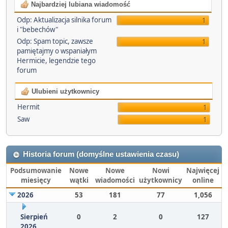
Najbardziej lubiana wiadomość
Odp: Aktualizacja silnika forum
1
i "bebechów"
Odp: Spam topic, zawsze
1
pamiętajmy o wspaniałym
Hermicie, legendzie tego
forum
Ulubieni użytkownicy
Hermit
1
Saw
1
Historia forum (domyślne ustawienia czasu)
Podsumowanie
Nowe
Nowe
Nowi
Najwięcej
miesięcy
wątki
wiadomości
użytkownicy
online
2026
53
181
77
1,056
Sierpień
0
2
0
127
2026