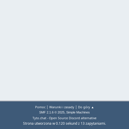
|
|
Pomoc
Warunki i zasady
Do góry ▲
,
SMF 2.1.6 © 2025
Simple Machines
Tyto.chat - Open Source Discord alternative
Strona utworzona w 0.120 sekund z 13 zapytaniami.