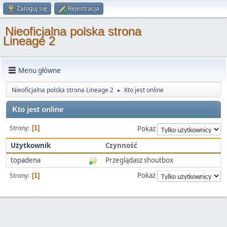
Zaloguj się
Rejestracja
Nieoficjalna polska strona
Lineage 2
Menu główne
Nieoficjalna polska strona Lineage 2
Kto jest online
►
Kto jest online
Strony
1
Pokaż
Użytkownik
Czynność
topadena
Przeglądasz shoutbox
Pokaż
Strony
1