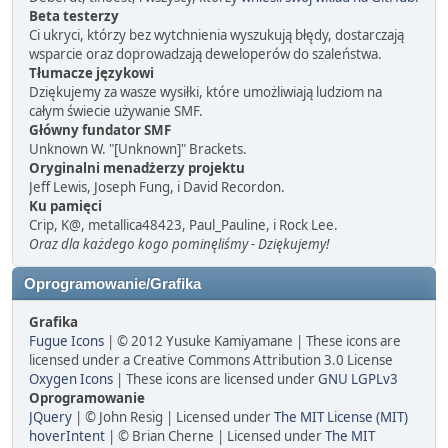
Beta testerzy
Ci ukryci, którzy bez wytchnienia wyszukują błędy, dostarczają
wsparcie oraz doprowadzają deweloperów do szaleństwa.
Tłumacze językowi
Dziękujemy za wasze wysiłki, które umożliwiają ludziom na
całym świecie używanie SMF.
Główny fundator SMF
Unknown W. "[Unknown]" Brackets.
Oryginalni menadżerzy projektu
Jeff Lewis, Joseph Fung, i David Recordon.
Ku pamięci
Crip, K@, metallica48423, Paul_Pauline, i Rock Lee.
Oraz dla każdego kogo pominęliśmy - Dziękujemy!
Oprogramowanie/Grafika
Grafika
Fugue Icons
| © 2012 Yusuke Kamiyamane | These icons are
licensed under a Creative Commons Attribution 3.0 License
Oxygen Icons
| These icons are licensed under
GNU LGPLv3
Oprogramowanie
JQuery
| © John Resig | Licensed under
The MIT License (MIT)
hoverIntent
| © Brian Cherne | Licensed under
The MIT