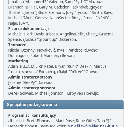
Jonathan "vbgamer45" Valentin, Sami "SychO" Mazouz,
Brannon "B" Hall, Gary M. Gadsdon, Jack "akabugeyes"
Thorsen, Jason "JBlaze" Clemons, Joey "Tyrsson" Smith, Kays,
Michael "Mick." Gomez, NanoSector, Ricky., Russell "NEND"
Najar, i SA™.
Pisarze dokumentacji
Michele "Illori" Davis, Irisado, AngelinaBelle, Chainy, Graeme
Spence, i Joshua "groundup" Dickerson.
Tłumacze
Nikola "Dzonny" Novaković, m4z, Francisco "d3vcho"
Domínguez, Robert Monden, i Relyana.
Marketing
Adish "(F.L.A.M.E.R)" Patel, Bryan "Runic" Deakin, Marcus
"cσσкιє мσηѕтєя" Forsberg, i Ralph "[n3rve]" Otowo.
Administratorzy strony
Jeremy "SleePy" Darwood.
Administratorzy serwera
Derek Schwab, Michael Johnson, i Liroy van Hoewijk.
Specjalne podziękowania
Programiści konsultujący
albertlast; Brett Flannigan; Mark Rose; René-Gilles "Nao 尚"
Deberdt; tinoest; i wszyscy, którzy
wnieśli swój wkład na GitHub
.