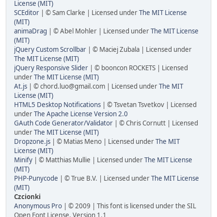
License (MIT)
SCEditor
| © Sam Clarke | Licensed under
The MIT License
(MIT)
animaDrag
| © Abel Mohler | Licensed under
The MIT License
(MIT)
jQuery Custom Scrollbar
| © Maciej Zubala | Licensed under
The MIT License (MIT)
jQuery Responsive Slider
| © booncon ROCKETS | Licensed
under
The MIT License (MIT)
At.js
| ©
chord.luo@gmail.com
| Licensed under
The MIT
License (MIT)
HTML5 Desktop Notifications
| © Tsvetan Tsvetkov | Licensed
under
The Apache License Version 2.0
GAuth Code Generator/Validator
| © Chris Cornutt | Licensed
under
The MIT License (MIT)
Dropzone.js
| © Matias Meno | Licensed under
The MIT
License (MIT)
Minify
| © Matthias Mullie | Licensed under
The MIT License
(MIT)
PHP-Punycode
| © True B.V. | Licensed under
The MIT License
(MIT)
Czcionki
Anonymous Pro
| © 2009 | This font is licensed under the SIL
Open Font License, Version 1.1