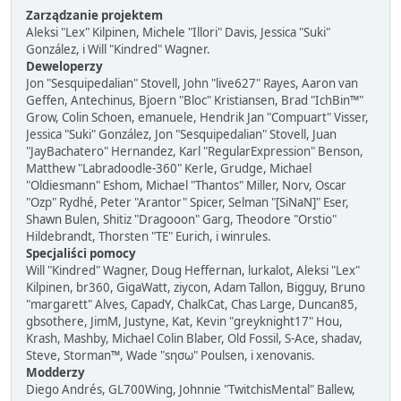
Zarządzanie projektem
Aleksi "Lex" Kilpinen, Michele "Illori" Davis, Jessica "Suki"
González, i Will "Kindred" Wagner.
Deweloperzy
Jon "Sesquipedalian" Stovell, John "live627" Rayes, Aaron van
Geffen, Antechinus, Bjoern "Bloc" Kristiansen, Brad "IchBin™"
Grow, Colin Schoen, emanuele, Hendrik Jan "Compuart" Visser,
Jessica "Suki" González, Jon "Sesquipedalian" Stovell, Juan
"JayBachatero" Hernandez, Karl "RegularExpression" Benson,
Matthew "Labradoodle-360" Kerle, Grudge, Michael
"Oldiesmann" Eshom, Michael "Thantos" Miller, Norv, Oscar
"Ozp" Rydhé, Peter "Arantor" Spicer, Selman "[SiNaN]" Eser,
Shawn Bulen, Shitiz "Dragooon" Garg, Theodore "Orstio"
Hildebrandt, Thorsten "TE" Eurich, i winrules.
Specjaliści pomocy
Will "Kindred" Wagner, Doug Heffernan, lurkalot, Aleksi "Lex"
Kilpinen, br360, GigaWatt, ziycon, Adam Tallon, Bigguy, Bruno
"margarett" Alves, CapadY, ChalkCat, Chas Large, Duncan85,
gbsothere, JimM, Justyne, Kat, Kevin "greyknight17" Hou,
Krash, Mashby, Michael Colin Blaber, Old Fossil, S-Ace, shadav,
Steve, Storman™, Wade "sησω" Poulsen, i xenovanis.
Modderzy
Diego Andrés, GL700Wing, Johnnie "TwitchisMental" Ballew,