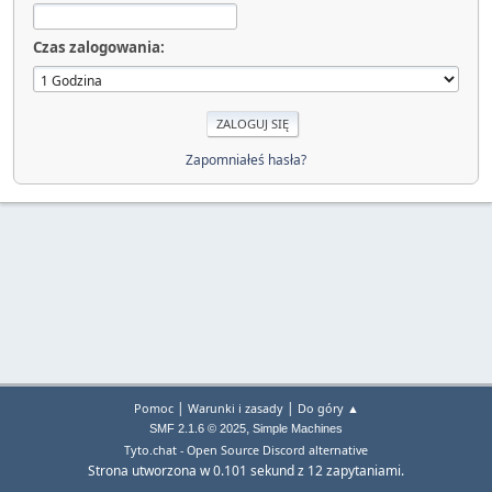
Czas zalogowania:
Zapomniałeś hasła?
|
|
Pomoc
Warunki i zasady
Do góry ▲
,
SMF 2.1.6 © 2025
Simple Machines
Tyto.chat - Open Source Discord alternative
Strona utworzona w 0.101 sekund z 12 zapytaniami.