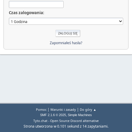
Czas zalogowania:
Zapomniałeś hasła?
|
|
Pomoc
Warunki i zasady
Do góry ▲
,
SMF 2.1.6 © 2025
Simple Machines
Tyto.chat - Open Source Discord alternative
Strona utworzona w 0.101 sekund z 14 zapytaniami.